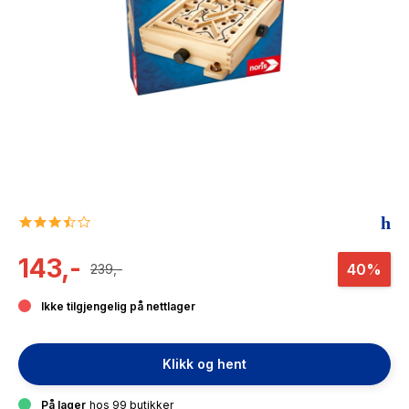
The Housemaid
3.5
star
rating
143,-
40%
239,-
Ikke tilgjengelig på nettlager
Klikk og hent
På lager
hos 99 butikker