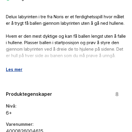
Delux labyrinten i tre fra Noris er et ferdighetsspill hvor målet
er å trygt få ballen gjennom labyrinten uten å gå ned hullene.
Hvem er den mest dyktige og kan få ballen lengst uten å falle
i hullene. Plasser ballen i startposisjon og prøv å styre den
gjennom labyrinten ved å dreie de to hjulene på sidene. Det
er hull på hver side av banen som du må prøve å unngå.
Alder: fra 6 år
Les mer
Antall spillere: 1
Størrelse: 20 x 20 cm
Produktegenskaper
Nivå
6+
Varenummer
4000826004615