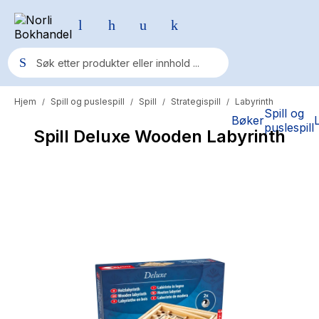
Hjem
Spill og puslespill
Spill
Strategispill
Labyrinth
/
/
/
/
Populære søk
Spill og
Bøker
puslespill
Spill Deluxe Wooden Labyrinth
Pokemon
One piece
Fury Bound - Sable Sorensen
Yesteryear
Elizabeth Strout
Hitster
Hypopressiv trening