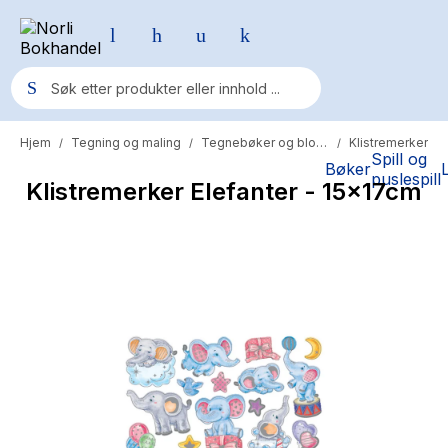
Hjem
Tegning og maling
Tegnebøker og blokker
Klistremerker
/
/
/
Populære søk
Spill og
Bøker
puslespill
Klistremerker Elefanter - 15x17cm
Pokemon
One piece
Fury Bound - Sable Sorensen
Yesteryear
Elizabeth Strout
Hitster
Hypopressiv trening