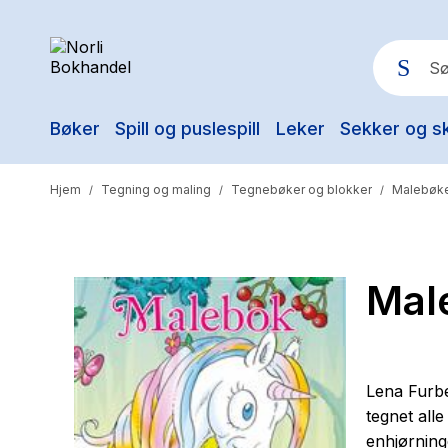
Bøker
Spill og puslespill
Leker
Sekker og s
Pop
Hjem
Tegning og maling
Tegnebøker og blokker
Malebøke
/
/
/
Mal
Lena Furbe
tegnet all
enhjørning