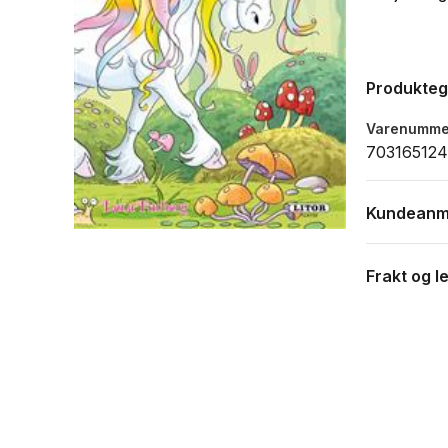
Produkte
Varenumme
703165124
Kundeanm
Frakt og l