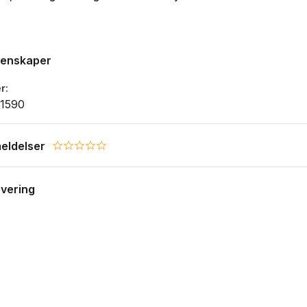
genskaper
r
1590
eldelser
0.0 star rating
evering