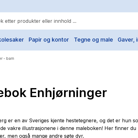
kolesaker
Papir og kontor
Tegne og male
Gaver, i
ulære søk
Pokemon
r - barn
One piece
Fury Bound - Sable Sorensen
ebok Enhjørninger
Yesteryear
Elizabeth Strout
Hitster
rg er en av Sveriges kjente hestetegnere, og det er hun s
Hypopressiv trening
e de vakre illustrasjonene i denne maleboken! Her finner d
er, men også mange andre søte dyr.
The Housemaid