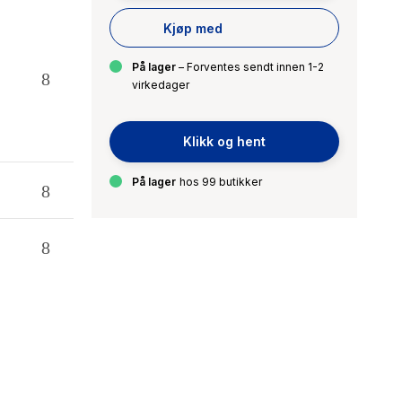
Kjøp med
På lager
– Forventes sendt innen 1-2
virkedager
Klikk og hent
På lager
hos 99 butikker