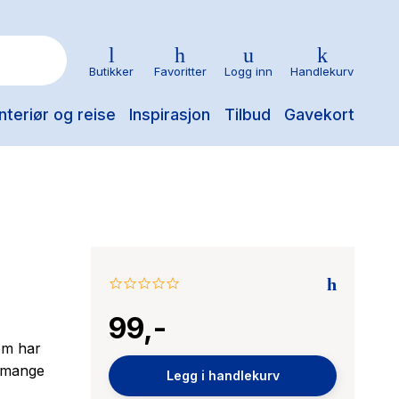
Butikker
Favoritter
Logg inn
Handlekurv
nteriør og reise
Inspirasjon
Tilbud
Gavekort
0.0
star
99,-
rating
om har
u mange
Legg i handlekurv