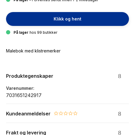
Klikk og hent
På lager
hos 99 butikker
Malebok med klistremerker
Produktegenskaper
Varenummer
7031651242917
Kundeanmeldelser
0.0 star rating
Frakt og levering