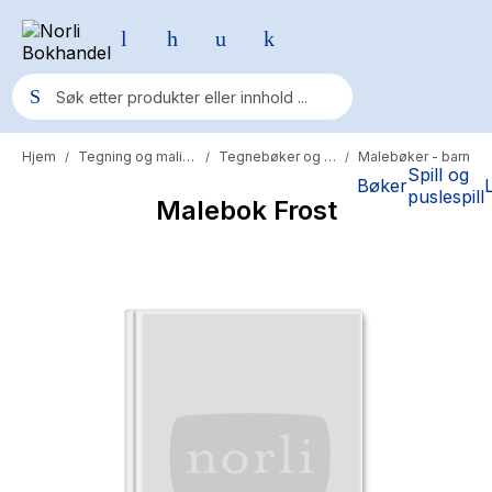
Hjem
Tegning og maling
Tegnebøker og blokker
Malebøker - barn
/
/
/
Populære søk
Spill og
Bøker
puslespill
Malebok Frost
Pokemon
One piece
Fury Bound - Sable Sorensen
Yesteryear
Elizabeth Strout
Hitster
Hypopressiv trening