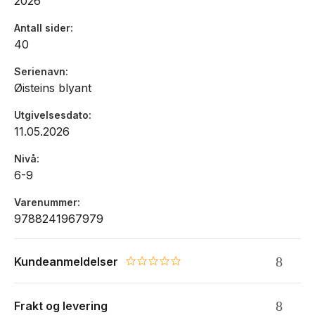
2026
Antall sider
40
Serienavn
Øisteins blyant
Utgivelsesdato
11.05.2026
Nivå
6-9
Varenummer
9788241967979
Kundeanmeldelser
0.0 star rating
Frakt og levering