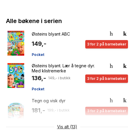
Alle bøkene i serien
Øisteins blyant ABC
149,-
3 for 2 på barnebøker
Pocket
Øisteins blyant. Lær å tegne dyr.
Med klistremerke
136,-
149,- i butikk
3 for 2 på barnebøker
Pocket
Tegn og visk dyr
181,-
199,- i butikk
3 for 2 på barnebøker
Pocket
Vis alt (13)