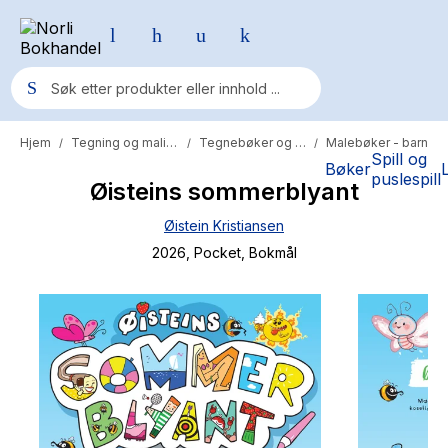
Hjem
Tegning og maling
Tegnebøker og blokker
Malebøker - barn
/
/
/
Populære søk
Spill og
Bøker
puslespill
Øisteins sommerblyant
Pokemon
Øistein Kristiansen
One piece
2026
, Pocket
, Bokmål
Fury Bound - Sable Sorensen
Yesteryear
Elizabeth Strout
Hitster
Hypopressiv trening