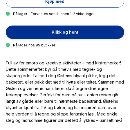
Kjøp med
På lager
– Forventes sendt innen 1-2 virkedager
Klikk og hent
På lager
hos 99 butikker
Full av feriemoro og kreative aktiviteter – med klistremerker!
Dette sommerheftet byr på timevis med tegne- og
skaperglede. Ta med deg Øisteins blyant på tur, legg det i
baksetet, eller pakk det med til hytta eller teltet. Sammen med
Øistein og vennene hans lærer du å tegne dine egne
ferieopplevelser. Perfekt for barn på tur – enten reisen går
langt av gårde eller bare til nærmeste badestrand. Øisteins
blyant er kjent fra TV og bøker, og har inspirert barn over
hele verden til å tegne og slippe fantasien løs . Med enkle
steg og morsomme figurer blir det lett å lykkes – uansett nivå.