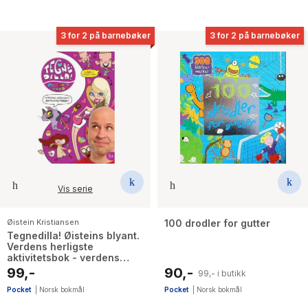
3 for 2 på barnebøker
3 for 2 på barnebøker
Vis serie
Øistein Kristiansen
100 drodler for gutter
Tegnedilla! Øisteins blyant.
Verdens herligste
aktivitetsbok - verdens
herligste aktivitetsbok
99,-
90,-
99,- i butikk
Pocket
|
Norsk bokmål
Pocket
|
Norsk bokmål