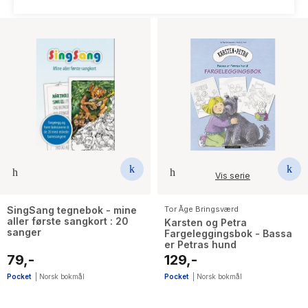
The Housemaid
Vis serie
SingSang tegnebok - mine
Tor Åge Bringsværd
aller første sangkort : 20
Karsten og Petra
sanger
Fargeleggingsbok - Bassa
er Petras hund
79,-
129,-
Pocket
|
Norsk bokmål
Pocket
|
Norsk bokmål