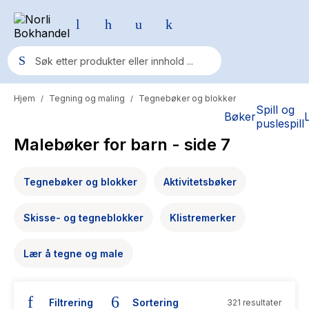
Hjem
Tegning og maling
Tegnebøker og blokker
/
/
Populære søk
Spill og
Bøker
puslespill
Pokemon
Malebøker for barn
- side 7
One piece
Tegnebøker og blokker
Aktivitetsbøker
Fury Bound - Sable Sorensen
Yesteryear
Skisse- og tegneblokker
Klistremerker
Elizabeth Strout
Lær å tegne og male
Hitster
Hypopressiv trening
Filtrering
Sortering
321 resultater