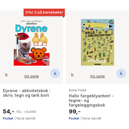
3 for 2 på barnebøker
Vis serie
Vis serie
Dyrene - aktivitetsbok :
Anna Fiske
skriv, tegn og tørk bort
Hallo fargeblyanten! -
tegne- og
fargeleggingsbok
54,-
99,-
59,- i butikk
Pocket
|
Norsk bokmål
Pocket
|
Norsk bokmål