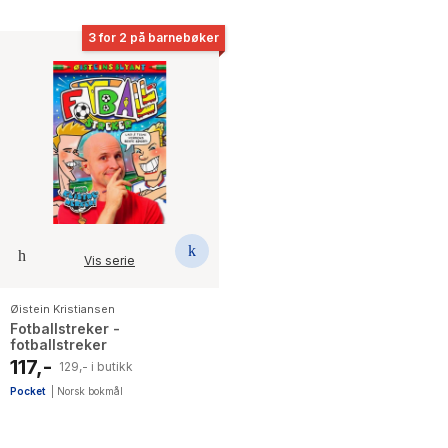
3 for 2 på barnebøker
Vis serie
Øistein Kristiansen
Fotballstreker -
fotballstreker
117,-
129,- i butikk
Pocket
|
Norsk bokmål