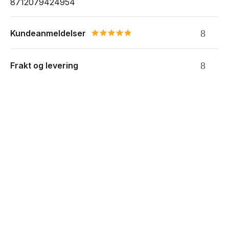
8712079424954
Kundeanmeldelser
5.0 star rating
Frakt og levering