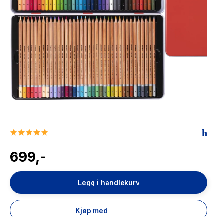
The Housemaid
5.0
star
rating
699,-
Legg i handlekurv
Kjøp med