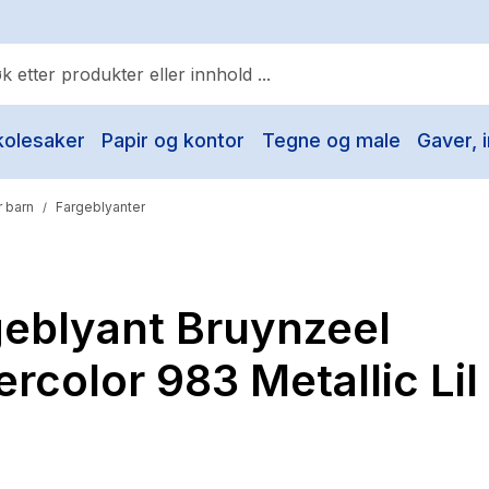
kolesaker
Papir og kontor
Tegne og male
Gaver, i
ulære søk
Pokemon
 barn
Fargeblyanter
/
One piece
Fury Bound - Sable Sorensen
geblyant Bruynzeel
Yesteryear
Elizabeth Strout
rcolor 983 Metallic Lil
Hitster
Hypopressiv trening
The Housemaid