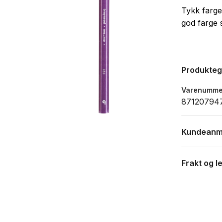
Tykk farge
god farge 
Produkte
Varenumme
87120794
Kundeanm
Frakt og l