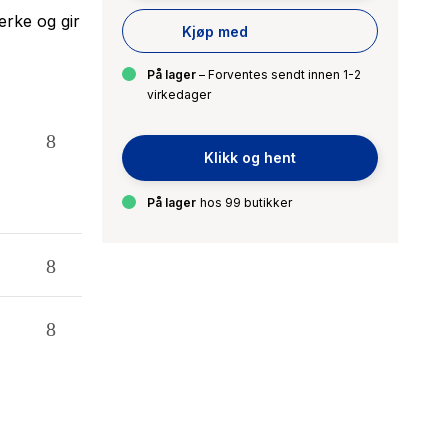
rke og gir
Kjøp med
På lager
– Forventes sendt innen 1-2
virkedager
Klikk og hent
På lager
hos 99 butikker