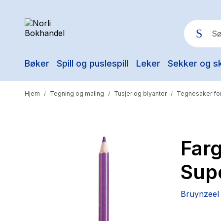
Bøker
Spill og puslespill
Leker
Sekker og s
Pop
Hjem
Tegning og maling
Tusjer og blyanter
Tegnesaker for
/
/
/
Far
Supe
Bruynzeel