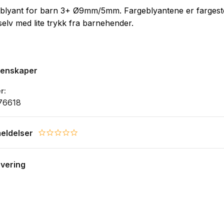
blyant for barn 3+ Ø9mm/5mm. Fargeblyantene er fargeste
selv med lite trykk fra barnehender.
genskaper
r
76618
eldelser
0.0 star rating
evering