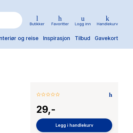
Butikker
Favoritter
Logg inn
Handlekurv
nteriør og reise
Inspirasjon
Tilbud
Gavekort
0.0
star
29,-
rating
Legg i handlekurv