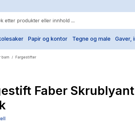
kolesaker
Papir og kontor
Tegne og male
Gaver, i
ulære søk
Pokemon
 barn
Fargestifter
/
One piece
Fury Bound - Sable Sorensen
estift Faber Skrublyant
Yesteryear
Elizabeth Strout
k
Hitster
ell
Hypopressiv trening
The Housemaid