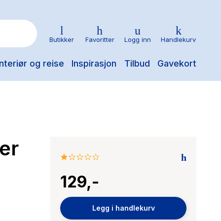
Butikker
Favoritter
Logg inn
Handlekurv
nteriør og reise
Inspirasjon
Tilbud
Gavekort
er
1.0
star
129,-
rating
Legg i handlekurv