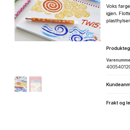
Voks farges
igjen. Flo
plasthylse
Produkte
Varenumme
40054012
Kundeanm
Frakt og l