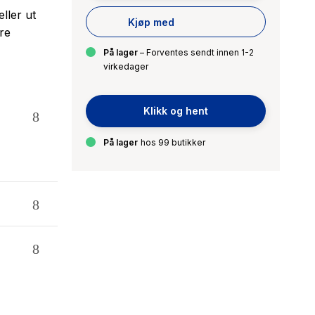
ller ut
Kjøp med
re
På lager
– Forventes sendt innen 1-2
virkedager
Klikk og hent
På lager
hos 99 butikker