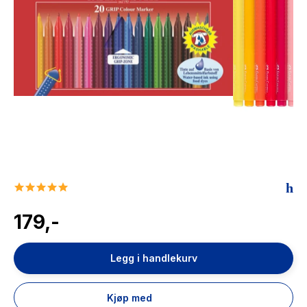
The Housemaid
5.0
star
rating
179,-
Legg i handlekurv
Kjøp med