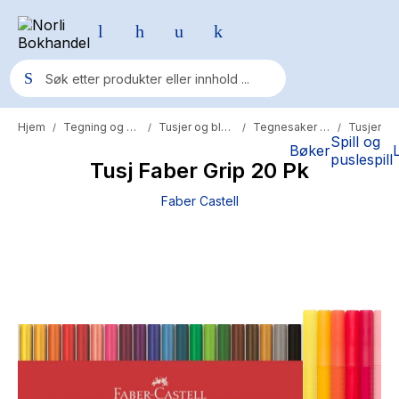
Hjem
Tegning og maling
Tusjer og blyanter
Tegnesaker for barn
Tusjer
/
/
/
/
Populære søk
Spill og
Bøker
puslespill
Tusj Faber Grip 20 Pk
Pokemon
Faber Castell
One piece
Fury Bound - Sable Sorensen
Yesteryear
Elizabeth Strout
Hitster
Hypopressiv trening