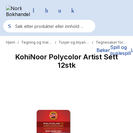
Hjem
Tegning og maling
Tusjer og blyanter
Tegnesaker for voksne
/
/
/
Populære søk
Spill og
Bøker
puslespill
KohiNoor Polycolor Artist Sett
Pokemon
12stk
One piece
Fury Bound - Sable Sorensen
Yesteryear
Elizabeth Strout
Hitster
Hypopressiv trening