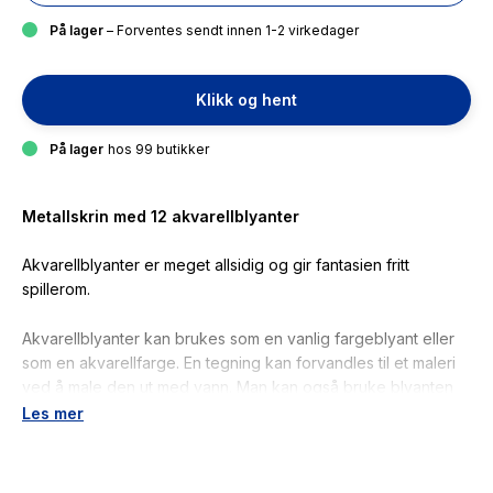
På lager
– Forventes sendt innen 1-2 virkedager
Klikk og hent
På lager
hos 99 butikker
Metallskrin med 12 akvarellblyanter
Akvarellblyanter er meget allsidig og gir fantasien fritt
spillerom.
Akvarellblyanter kan brukes som en vanlig fargeblyant eller
som en akvarellfarge. En tegning kan forvandles til et maleri
ved å male den ut med vann. Man kan også bruke blyanten
som en tradisjonell akvarell ved å hente farge med pensel fra
Les mer
blyantminen, skrape fargepigment på papiret med kniv eller
male ut blyantstreken. Man kan også lage en palett på papiret
med blyanten for så å hente farge derfra med pensel.