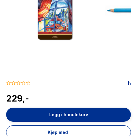
The Housemaid
0.0
star
rating
229,-
Legg i handlekurv
Kjøp med