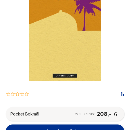
The Housemaid
0.0
star
rating
208,-
Pocket Bokmål
229,- i butikk