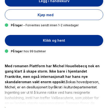
Legg i handlekurv
Kjøp med
På lager
– Forventes sendt innen 1-2 virkedager
Klikk og hent
På lager
hos 99 butikker
Med romanen Plattform har Michel Houellebecq nok en
gang klart å skape storm. Ikke bare i hjemlandet
Frankrike, men også internasjonalt har hans nye
skandaleroman vakt enorm oppsikt.
Bokas hovedperson,
Michel, er en desillusjonert byråkrat i kulturdepartementet.
Ingenting ser ut til å kunne rokke ved hans resignerte
livsholdning, inntil han treffer Val&eacuterie, som jobber for
en av landets største reiseoperatører. Sammen finner de