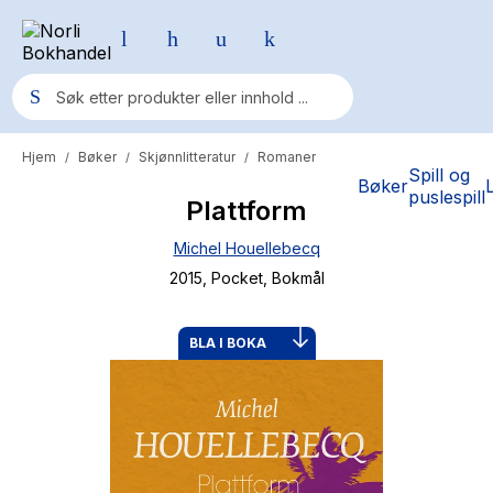
Hjem
Bøker
Skjønnlitteratur
Romaner
/
/
/
Populære søk
Spill og
Bøker
puslespill
Plattform
Pokemon
Michel Houellebecq
One piece
2015
, Pocket
, Bokmål
Fury Bound - Sable Sorensen
Yesteryear
BLA I BOKA
Elizabeth Strout
Hitster
Hypopressiv trening