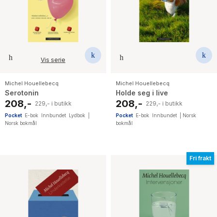
Vis serie
Michel Houellebecq
Michel Houellebecq
Serotonin
Holde seg i live
208,-
208,-
229,- i butikk
229,- i butikk
Pocket
E-bok
Innbundet
Lydbok
|
Pocket
E-bok
Innbundet
|
Norsk
Norsk bokmål
bokmål
Fri frakt