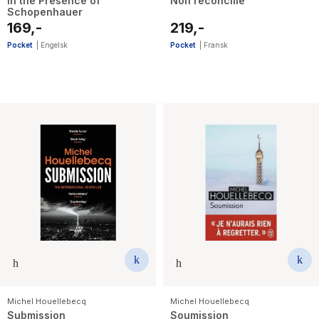
In the Presence of
Non reconcilie
Schopenhauer
169,-
219,-
Pocket
|
Engelsk
Pocket
|
Fransk
Michel Houellebecq
Michel Houellebecq
Submission
Soumission