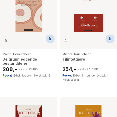
Michel Houellebecq
Michel Houellebecq
De grunnleggende
Tilintetgjøre
bestanddeler
208,-
254,-
229,- i butikk
279,- i butikk
Pocket
E-bok
Lydbok
|
Norsk bokmål
Pocket
E-bok
Innbundet
Lydbok
|
Norsk bokmål