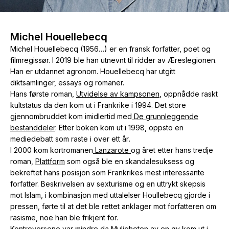
The Housemaid
Michel Houellebecq
Michel Houellebecq (1956…) er en fransk forfatter, poet og
filmregissør. I 2019 ble han utnevnt til ridder av Æreslegionen.
Han er utdannet agronom. Houellebecq har utgitt
diktsamlinger, essays og romaner.
Hans første roman,
Utvidelse av kampsonen
,
oppnådde raskt
kultstatus da den kom ut i Frankrike i 1994. Det store
gjennombruddet kom imidlertid med
De grunnleggende
bestanddeler
.
Etter boken kom ut i 1998, oppsto en
mediedebatt som raste i over ett år
.
I 2000 kom kortromanen
Lanzarote
og året etter hans tredje
roman
,
Plattform
som også ble en skandalesuksess og
bekreftet hans posisjon som Frankrikes mest interessante
forfatter. Beskrivelsen av sexturisme og en uttrykt skepsis
mot Islam, i kombinasjon med uttalelser Houllebecq gjorde i
pressen, førte til at det ble rettet anklager mot forfatteren om
rasisme, noe han ble frikjent for.
Kontroversene var mindre da
Muligheten av en øy
kom ut i