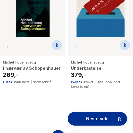
Michel Houellebecq
Michel Houellebecq
I nærvær av Schopenhauer
Underkastelse
269,-
379,-
E-bok
Innbundet
|
Norsk bokmål
Lydbok
Pocket
E-bok
Innbundet
|
Norsk bokmål
52
results
Neste side
have
been
found}