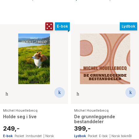
E-bok
Lydbok
Michel Houellebecq
Michel Houellebecq
Holde seg i live
De grunnleggende
bestanddeler
249,-
399,-
E-bok
Pocket
Innbundet
|
Norsk
Lydbok
Pocket
E-bok
|
Norsk bokmål