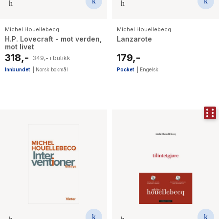
Michel Houellebecq
Michel Houellebecq
H.P. Lovecraft - mot verden,
Lanzarote
mot livet
318,-
179,-
349,- i butikk
Innbundet
|
Norsk bokmål
Pocket
|
Engelsk