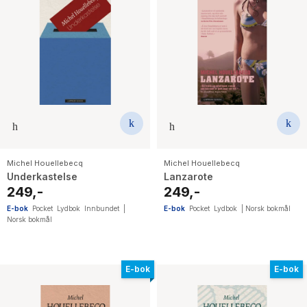
Michel Houellebecq
Michel Houellebecq
Underkastelse
Lanzarote
249,-
249,-
E-bok
Pocket
Lydbok
Innbundet
|
E-bok
Pocket
Lydbok
|
Norsk bokmål
Norsk bokmål
E-bok
E-bok