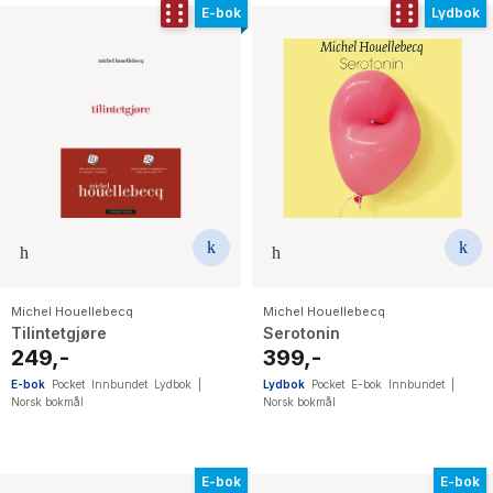
E-bok
Lydbok
Michel Houellebecq
Michel Houellebecq
Tilintetgjøre
Serotonin
249,-
399,-
E-bok
Pocket
Innbundet
Lydbok
|
Lydbok
Pocket
E-bok
Innbundet
|
Norsk bokmål
Norsk bokmål
E-bok
E-bok