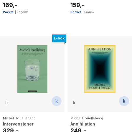
169,-
159,-
Pocket
|
Engelsk
Pocket
|
Fransk
E-bok
Michel Houellebecq
Michel Houellebecq
Intervensjoner
Annihilation
329,-
249,-