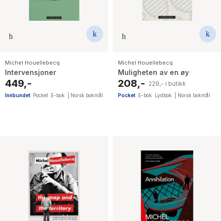
Michel Houellebecq
Michel Houellebecq
Intervensjoner
Muligheten av en øy
449,-
208,-
229,- i butikk
Innbundet
Pocket
E-bok
|
Norsk bokmål
Pocket
E-bok
Lydbok
|
Norsk bokmål