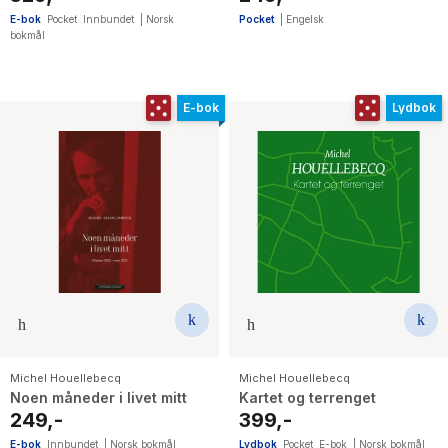
E-bok
Pocket
Innbundet
|
Norsk
Pocket
|
Engelsk
bokmål
E-bok
Lydbok
Michel Houellebecq
Michel Houellebecq
Noen måneder i livet mitt
Kartet og terrenget
249,-
399,-
E-bok
Innbundet
|
Norsk bokmål
Lydbok
Pocket
E-bok
|
Norsk bokmål