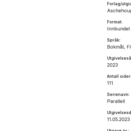
Forlag/utgi
overrasken
Aschehou
(...) konse
lite og op
Format
Innbundet
nærmere - 
Språk
«(...) en h
Bokmål, Fl
(...) Hail
humor.» Si
Utgivelseså
2023
Antall sider
111
Serienavn
Parallell
Utgivelses
11.05.2023
Utgave nr.