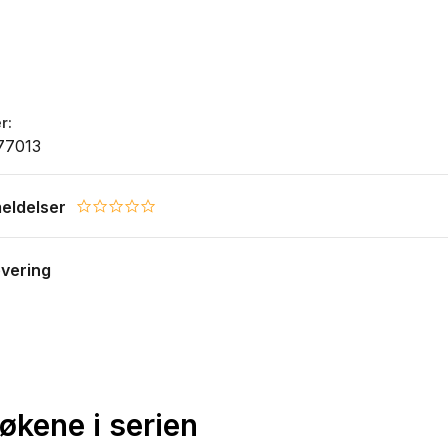
r
77013
eldelser
0.0 star rating
evering
bøkene i serien