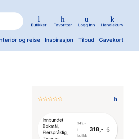
Butikker
Favoritter
Logg inn
Handlekurv
nteriør og reise
Inspirasjon
Tilbud
Gavekort
0.0
star
rating
Innbundet
349,-
Bokmål,
318,-
i
Flerspråklig,
butikk
Tigrinya