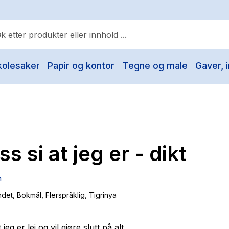
kolesaker
Papir og kontor
Tegne og male
Gaver, i
ulære søk
Pokemon
One piece
Fury Bound - Sable Sorensen
ss si at jeg er - dikt
Yesteryear
Elizabeth Strout
n
Hitster
ndet
, Bokmål, Flerspråklig, Tigrinya
Hypopressiv trening
The Housemaid
 jeg er lei og vil gjøre slutt på alt