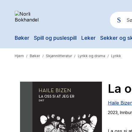
Bøker
Spill og puslespill
Leker
Sekker og s
Pop
Hjem
Bøker
Skjønnlitteratur
Lyrikk og drama
Lyrikk
/
/
/
/
La o
Haile Bize
2023
, Innbu
La oss si at