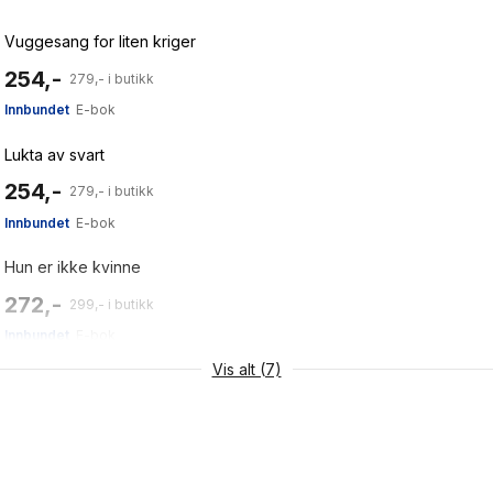
Vuggesang for liten kriger
254,-
279,- i butikk
Innbundet
E-bok
Lukta av svart
254,-
279,- i butikk
Innbundet
E-bok
Hun er ikke kvinne
272,-
299,- i butikk
Innbundet
E-bok
Vis alt (7)