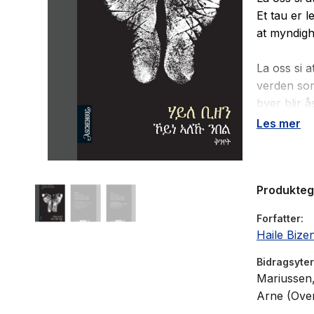
Et tau er l
at myndigh
La oss si a
verden so
byer blir 
være menne
Les mer
innlevelse
særegent vi
at jeg er e
Produkte
Aschehougs
bok.
Forfatter
Haile Bize
Boka er No
og hør Hail
Bidragsyter
Mariussen,
«Fribyforfa
Arne (Over
språk som e