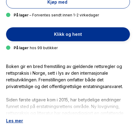
Kjøp med
På lager
– Forventes sendt innen 1-2 virkedager
Klikk og hent
På lager
hos 99 butikker
Boken gir en bred fremstilling av gjeldende rettsregler og
rettspraksis i Norge, sett i lys av den internasjonale
rettsutviklingen. Fremstillingen omfatter både det
privatrettslige og det offentligrettslige erstatningsansvaret.
Siden første utgave kom i 2015, har betydelige endringer
funnet sted på erstatningsrettens område. Ny lovgivning,
rettspraksis og litteratur har nødvendiggjort en omfattende
revisjon. Blant annet er det innført nye regler om
Les mer
standardisert erstatning til barn og unge. Høyesterett har
avsagt en rekke avgjørelser, deriblant om erstatningsrettslig