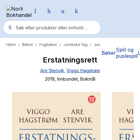
Hjem
Bøker
Fagbøker
Juridiske fag
Jus
/
/
/
/
Populære søk
Spill og
Bøker
puslespill
Erstatningsrett
Pokemon
Are Stenvik
,
Viggo Hagstrøm
One piece
2019
, Innbundet
, Bokmål
Fury Bound - Sable Sorensen
Yesteryear
Elizabeth Strout
Hitster
Hypopressiv trening