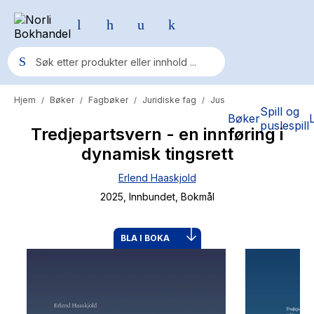
Hjem
Bøker
Fagbøker
Juridiske fag
Jus
/
/
/
/
Populære søk
Spill og
Bøker
puslespill
Tredjepartsvern - en innføring i
Pokemon
dynamisk tingsrett
One piece
Erlend Haaskjold
Fury Bound - Sable Sorensen
2025
, Innbundet
, Bokmål
Yesteryear
Elizabeth Strout
BLA I BOKA
Hitster
Hypopressiv trening