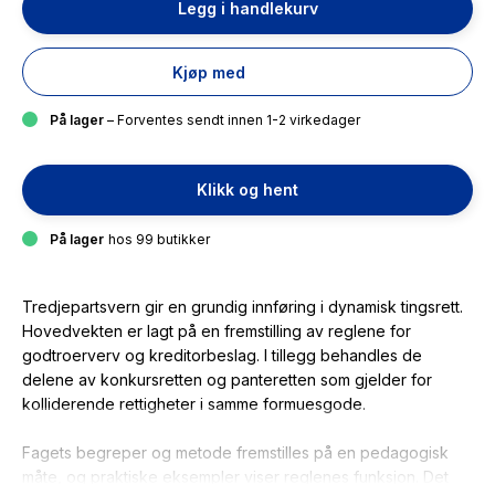
Legg i handlekurv
Kjøp med
På lager
– Forventes sendt innen 1-2 virkedager
Klikk og hent
På lager
hos 99 butikker
Tredjepartsvern gir en grundig innføring i dynamisk tingsrett.
Hovedvekten er lagt på en fremstilling av reglene for
godtroerverv og kreditorbeslag. I tillegg behandles de
delene av konkursretten og panteretten som gjelder for
kolliderende rettigheter i samme formuesgode.
Fagets begreper og metode fremstilles på en pedagogisk
måte, og praktiske eksempler viser reglenes funksjon. Det