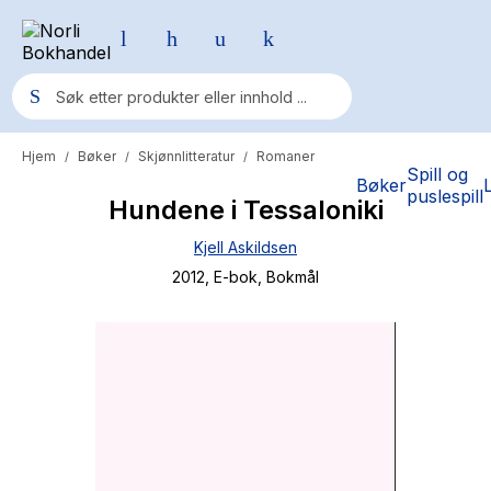
Hjem
Bøker
Skjønnlitteratur
Romaner
/
/
/
Populære søk
Spill og
Bøker
puslespill
Hundene i Tessaloniki
Pokemon
Kjell Askildsen
One piece
2012
, E-bok
, Bokmål
Fury Bound - Sable Sorensen
Yesteryear
Elizabeth Strout
Hitster
Hypopressiv trening