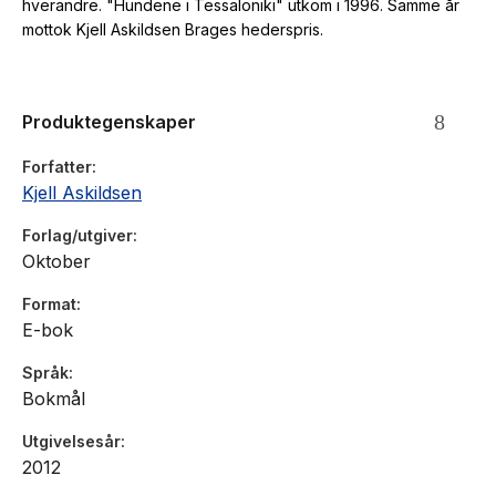
hverandre. "Hundene i Tessaloniki" utkom i 1996. Samme år
mottok Kjell Askildsen Brages hederspris.
Produktegenskaper
Forfatter
Kjell Askildsen
Forlag/utgiver
Oktober
Format
E-bok
Språk
Bokmål
Utgivelsesår
2012