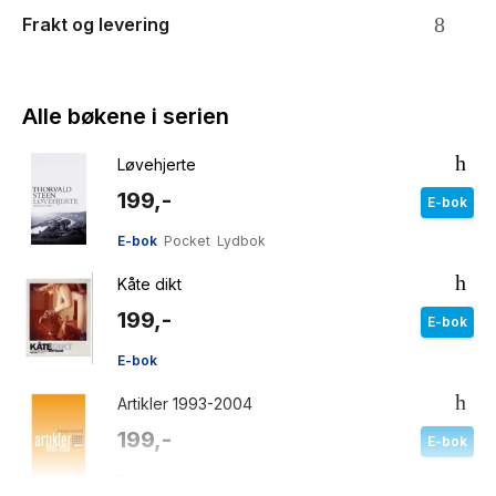
Frakt og levering
Alle bøkene i serien
Løvehjerte
199,-
E-bok
E-bok
Pocket
Lydbok
Kåte dikt
199,-
E-bok
E-bok
Artikler 1993-2004
199,-
E-bok
E-bok
Innbundet