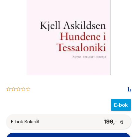
The Housemaid
0.0
star
rating
E-bok
199,-
E-bok Bokmål