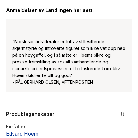
råka av ei ulykke som snur opp ned på alt. Den opprørske
Anmeldelser av
Land ingen har sett
:
Gjertine kjem til eit vegskilje i livet og legg ut på si siste store
reise til Ravenscrag i Saskatchewan. I Molde blir systera
Serianna eit anna menneske på grunn av sorga som mannens
død påfører henne. Ho snakkar med slåttekaren som om han
framleis var i live. «Land ingen har sett» er den tredje
"Norsk samtidslitteratur er full av stillesittende,
romanen i den store krøniken om Knut Hansen Nesje og
skjermstyrte og introverte figurer som ikke vet opp ned
slekta hans. Med poetisk kraft levandegjer Edvard Hoem
på en høygaffel, og i så måte er Hoems sikre og
historia om dei eventyrlystne menneska som reiste over
presise fremstilling av sosialt samhandlende og
Atlanteren for å bygge eit nytt samfunn, og dei hardt
manuelle arbeidsprosesser, et forfriskende korrektiv ...
arbeidande menneska som valde å bli heime for å skapa
Hoem skildrer livfullt og godt"
framgang og betre tider på Norges jord.
- PÅL GERHARD OLSEN, AFTENPOSTEN
Produktegenskaper
Forfatter
Edvard Hoem