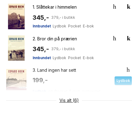
1.
Slåttekar i himmelen
345,-
379,- i butikk
Innbundet
Lydbok
Pocket
E-bok
2.
Bror din på prærien
345,-
379,- i butikk
Innbundet
Lydbok
Pocket
E-bok
3.
Land ingen har sett
199,-
Lydbok
Lydbok
cd
Pocket
E-bok
Innbundet
Vis alt (6)