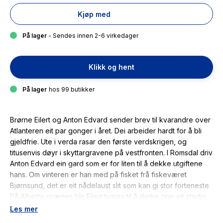
Kjøp med
På lager
- Sendes innen 2-6 virkedager
Klikk og hent
På lager
hos 99 butikker
Brørne Eilert og Anton Edvard sender brev til kvarandre over
Atlanteren eit par gonger i året. Dei arbeider hardt for å bli
gjeldfrie. Ute i verda rasar den første verdskrigen, og
titusenvis døyr i skyttargravene på vestfronten. I Romsdal driv
Anton Edvard ein gard som er for liten til å dekke utgiftene
hans. Om vinteren er han med på fisket frå fiskeværet
Bjørnsund, det er eit nådelaust slit som kan gi stor forteneste.
På Alberta-prærien blir Eilert tvinga til å dyrke opp eit stadig
større område for å auke kveiteproduksjonen da prisane fell
Les mer
ved krigens slutt. Den etter kvart store familien til Eilert blir