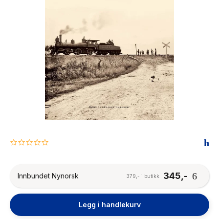
The Housemaid
0.0
star
rating
345,-
Innbundet Nynorsk
379,- i butikk
Legg i handlekurv