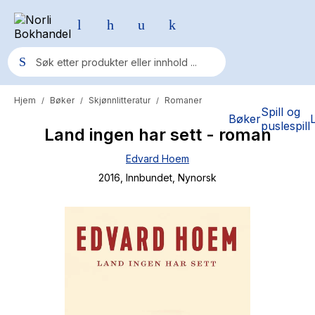
Hjem
Bøker
Skjønnlitteratur
Romaner
/
/
/
Populære søk
Spill og
Bøker
puslespill
Land ingen har sett - roman
Pokemon
Edvard Hoem
One piece
2016
, Innbundet
, Nynorsk
Fury Bound - Sable Sorensen
Yesteryear
Elizabeth Strout
Hitster
Hypopressiv trening