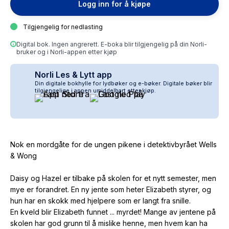
Logg inn for å kjøpe
Tilgjengelig for nedlasting
Digital bok. Ingen angrerett. E-boka blir tilgjengelig på din Norli-
bruker og i Norli-appen etter kjøp
Norli Les & Lytt app
Din digitale bokhylle for lydbøker og e-bøker. Digitale bøker blir
tilgjengelige i appen umiddelbart etter kjøp.
Nok en mordgåte for de ungen pikene i detektivbyrået Wells
& Wong
Daisy og Hazel er tilbake på skolen for et nytt semester, men
mye er forandret. En ny jente som heter Elizabeth styrer, og
hun har en skokk med hjelpere som er langt fra snille.
En kveld blir Elizabeth funnet ... myrdet! Mange av jentene på
skolen har god grunn til å mislike henne, men hvem kan ha