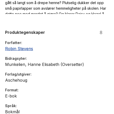
gått så langt som å drepe henne? Plutselig dukker det opp
små papirlapper som avslører hemmeligheter på skolen. Har
dette noe med mordet å gjøre? Og klarer Daisy og Hazel å
finne ut hvem morderen er?
Produktegenskaper
Forfatter
Robin Stevens
Bidragsyter
Munkelien, Hanne Elisabeth (Oversetter)
Forlag/utgiver
Aschehoug
Format
E-bok
Språk
Bokmål