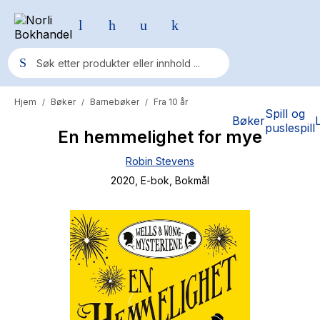
Hjem
Bøker
Barnebøker
Fra 10 år
/
/
/
Populære søk
Spill og
Bøker
puslespill
En hemmelighet for mye
Pokemon
Robin Stevens
One piece
2020
, E-bok
, Bokmål
Fury Bound - Sable Sorensen
Yesteryear
Elizabeth Strout
Hitster
Hypopressiv trening