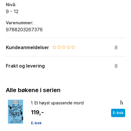
Nivå
9 - 12
Varenummer
9788203267376
Kundeanmeldelser
0.0 star rating
Frakt og levering
Alle bøkene i serien
1.
Et høyst upassende mord
119,-
E-bok
E-bok