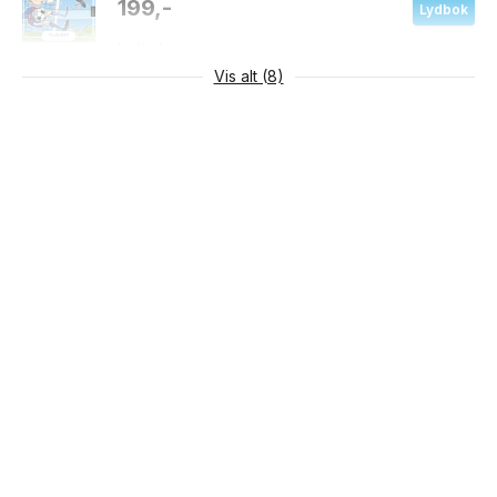
199,-
Lydbok
Lydbok
Innbundet
Vis alt (8)