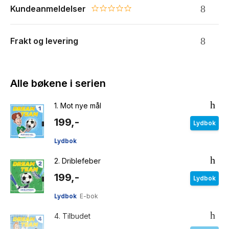
Kundeanmeldelser
0.0 star rating
Frakt og levering
Alle bøkene i serien
1.
Mot nye mål
199,-
Lydbok
Lydbok
2.
Driblefeber
199,-
Lydbok
Lydbok
E-bok
4.
Tilbudet