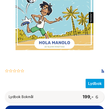
The Housemaid
0.0
star
rating
Lydbok
199,-
Lydbok Bokmål