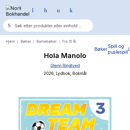
Hjem
Bøker
Barnebøker
Fra 10 år
/
/
/
Populære søk
Spill og
Bøker
puslespill
Hola Manolo
Pokemon
Glenn Ringtved
One piece
2026
, Lydbok
, Bokmål
Fury Bound - Sable Sorensen
Yesteryear
Elizabeth Strout
Hitster
Hypopressiv trening