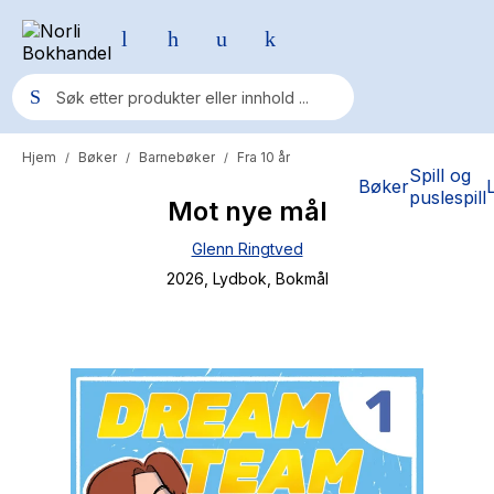
Hjem
Bøker
Barnebøker
Fra 10 år
/
/
/
Populære søk
Spill og
Bøker
puslespill
Mot nye mål
Pokemon
Glenn Ringtved
One piece
2026
, Lydbok
, Bokmål
Fury Bound - Sable Sorensen
Yesteryear
Elizabeth Strout
Hitster
Hypopressiv trening