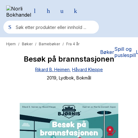
Hjem
Bøker
Barnebøker
Fra 4 år
/
/
/
Populære søk
Spill og
Bøker
puslespill
Besøk på brannstasjonen
Pokemon
Rikard B. Heimen
,
Håvard Kleppe
One piece
2019
, Lydbok
, Bokmål
Fury Bound - Sable Sorensen
Yesteryear
Elizabeth Strout
Hitster
Hypopressiv trening