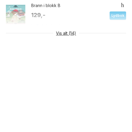
Brann i blokk B
129,-
Lydbok
Lydbok
Innbundet
Vis alt (14)