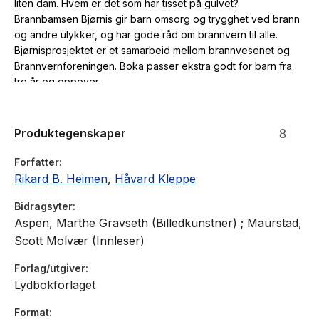
liten dam. Hvem er det som har tisset på gulvet?
Brannbamsen Bjørnis gir barn omsorg og trygghet ved brann
og andre ulykker, og har gode råd om brannvern til alle.
Bjørnisprosjektet er et samarbeid mellom brannvesenet og
Brannvernforeningen. Boka passer ekstra godt for barn fra
tre år og oppover.
Produktegenskaper
Forfatter
Rikard B. Heimen
,
Håvard Kleppe
Bidragsyter
Aspen, Marthe Gravseth (Billedkunstner) ; Maurstad,
Scott Molvær (Innleser)
Forlag/utgiver
Lydbokforlaget
Format