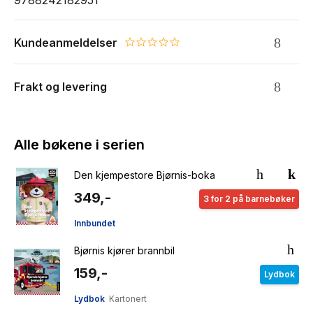
Kundeanmeldelser
0.0 star rating
Frakt og levering
Alle bøkene i serien
Den kjempestore Bjørnis-boka
349,-
3 for 2 på barnebøker
Innbundet
Bjørnis kjører brannbil
159,-
Lydbok
Lydbok
Kartonert