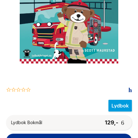
The Housemaid
0.0
star
rating
Lydbok
129,-
Lydbok Bokmål