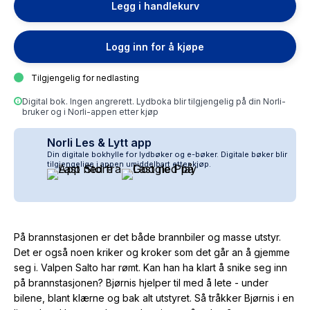
Legg i handlekurv
Logg inn for å kjøpe
Tilgjengelig for nedlasting
Digital bok. Ingen angrerett. Lydboka blir tilgjengelig på din Norli-
bruker og i Norli-appen etter kjøp
Norli Les & Lytt app
Din digitale bokhylle for lydbøker og e-bøker. Digitale bøker blir
tilgjengelige i appen umiddelbart etter kjøp.
På brannstasjonen er det både brannbiler og masse utstyr.
Det er også noen kriker og kroker som det går an å gjemme
seg i. Valpen Salto har rømt. Kan han ha klart å snike seg inn
på brannstasjonen? Bjørnis hjelper til med å lete - under
bilene, blant klærne og bak alt utstyret. Så tråkker Bjørnis i en