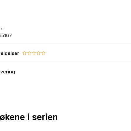
r
65167
eldelser
0.0 star rating
evering
bøkene i serien