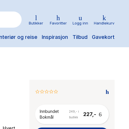
Butikker
Favoritter
Logg inn
Handlekurv
nteriør og reise
Inspirasjon
Tilbud
Gavekort
0.0
star
rating
Innbundet
249,- i
227,-
Bokmål
butikk
. Hvert