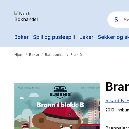
Bøker
Spill og puslespill
Leker
Sekker og s
Pop
Hjem
Bøker
Barnebøker
Fra 4 år
/
/
/
Bran
Rikard B. 
2019
, Innbu
Brannalarm