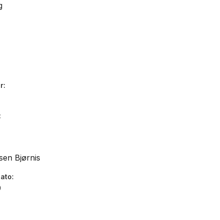
g
r
en Bjørnis
dato
9