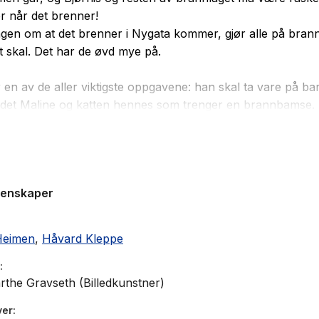
er når det brenner!
gen om at det brenner i Nygata kommer, gjør alle på bran
t skal. Det har de øvd mye på.
r en av de aller viktigste oppgavene: han skal ta vare på b
det Maline og katten hennes som trenger en brannbamse.
n Bjørnis gir barn omsorg og trygghet ved brann og andr
e råd om brannvern til alle.
genskaper
Heimen
,
Håvard Kleppe
the Gravseth (Billedkunstner)
ver