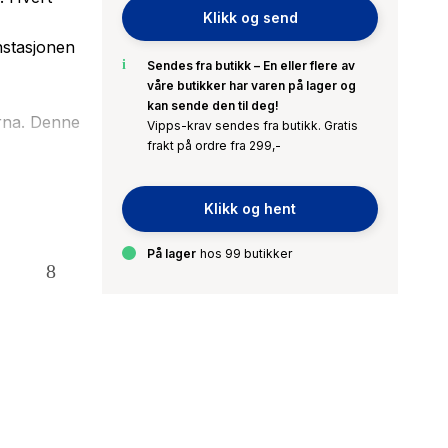
Klikk og send
nstasjonen
Sendes fra butikk – En eller flere av
våre butikker har varen på lager og
kan sende den til deg!
arna. Denne
Vipps-krav sendes fra butikk. Gratis
frakt på ordre fra 299,-
e ulykker,
Klikk og hent
På lager
hos 99 butikker