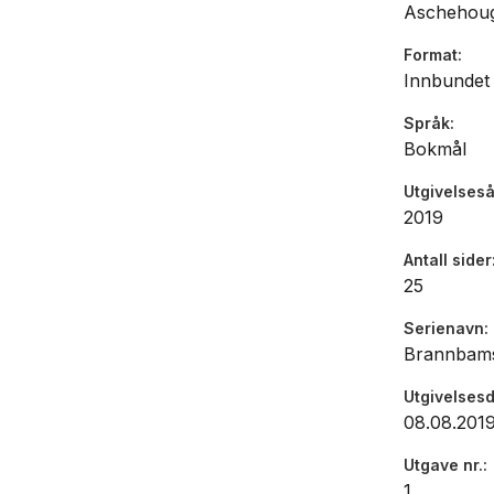
Aschehou
Format
Innbundet
Språk
Bokmål
Utgivelseså
2019
Antall sider
25
Serienavn
Brannbams
Utgivelses
08.08.201
Utgave nr.
1