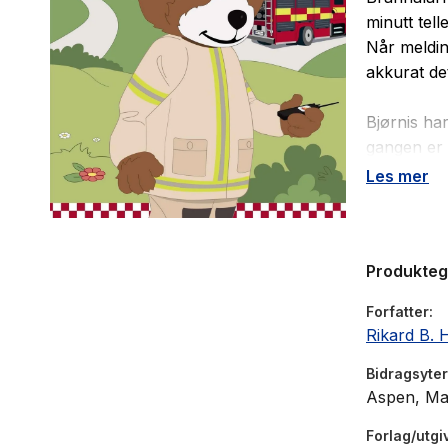
minutt tell
Når meldin
akkurat de
Bjørnis ha
gangen er 
Les mer
Brannbamse
og har god
Produkte
Forfatter
Rikard B. 
Bidragsyter
Aspen, Mar
Forlag/utgi