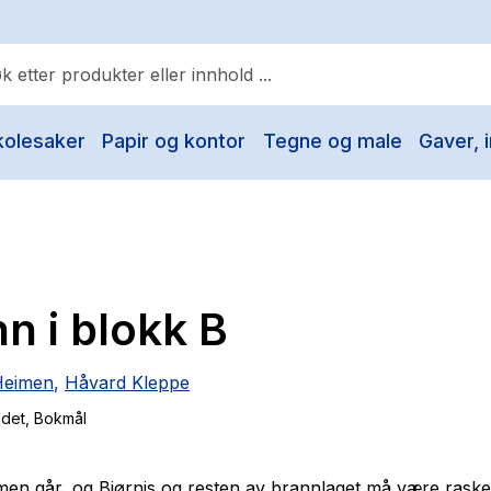
kolesaker
Papir og kontor
Tegne og male
Gaver, i
ulære søk
Pokemon
One piece
Fury Bound - Sable Sorensen
n i blokk B
Yesteryear
Elizabeth Strout
Heimen
,
Håvard Kleppe
Hitster
ndet
, Bokmål
Hypopressiv trening
The Housemaid
en går, og Bjørnis og resten av brannlaget må være raske