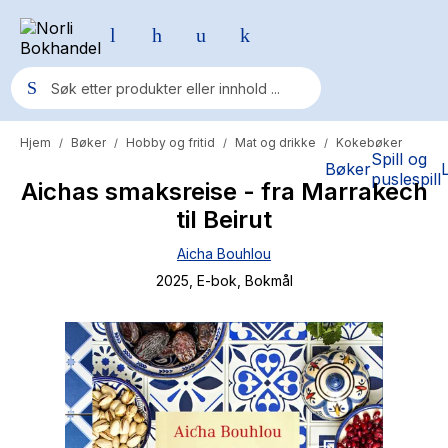
Hjem
Bøker
Hobby og fritid
Mat og drikke
Kokebøker
/
/
/
/
Populære søk
Spill og
Bøker
puslespill
Aichas smaksreise - fra Marrakech
Pokemon
til Beirut
One piece
Aicha Bouhlou
Fury Bound - Sable Sorensen
2025
, E-bok
, Bokmål
Yesteryear
Elizabeth Strout
Hitster
Hypopressiv trening