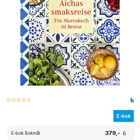
The Housemaid
0.0
star
rating
E-bok
379,-
E-bok Bokmål