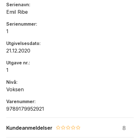
Serienavn
Emil Ribe
Serienummer
1
Utgivelsesdato
21.12.2020
Utgave nr.
1
Nivå
Voksen
Varenummer
9789179952921
Kundeanmeldelser
0.0 star rating