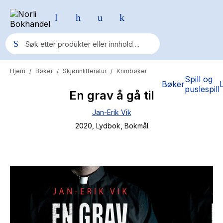
Hjem
Bøker
Skjønnlitteratur
Krimbøker
/
/
/
Populære søk
Spill og
Bøker
puslespill
En grav å gå til
Pokemon
Jan-Erik Vik
One piece
2020
, Lydbok
, Bokmål
Fury Bound - Sable Sorensen
Yesteryear
Elizabeth Strout
Hitster
Hypopressiv trening