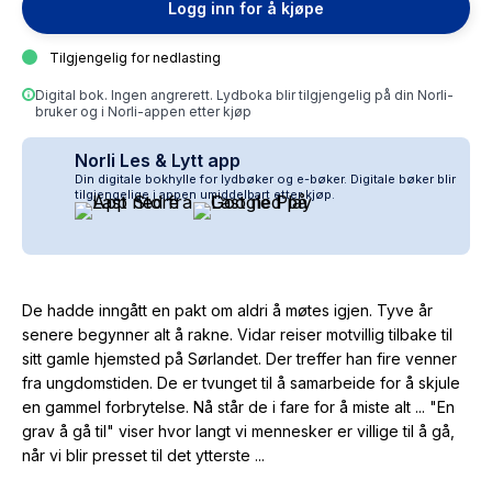
Logg inn for å kjøpe
Tilgjengelig for nedlasting
Digital bok. Ingen angrerett. Lydboka blir tilgjengelig på din Norli-
bruker og i Norli-appen etter kjøp
Norli Les & Lytt app
Din digitale bokhylle for lydbøker og e-bøker. Digitale bøker blir
tilgjengelige i appen umiddelbart etter kjøp.
De hadde inngått en pakt om aldri å møtes igjen. Tyve år
senere begynner alt å rakne. Vidar reiser motvillig tilbake til
sitt gamle hjemsted på Sørlandet. Der treffer han fire venner
fra ungdomstiden. De er tvunget til å samarbeide for å skjule
en gammel forbrytelse. Nå står de i fare for å miste alt ... "En
grav å gå til" viser hvor langt vi mennesker er villige til å gå,
når vi blir presset til det ytterste ...