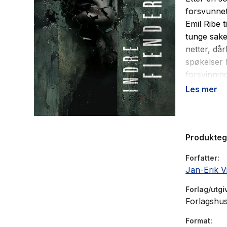
forsvunnet
Emil Ribe 
tunge sake
netter, dår
spøkelser l
forsvinning
Indre fien
Les mer
vendinger 
kjente for
Produkte
«Dette er 
med ein in
Forfatter
Kjell Magn
Jan-Erik V
«Intens, v
Forlag/utgi
Isa Berg, 
Forlagshus
Format