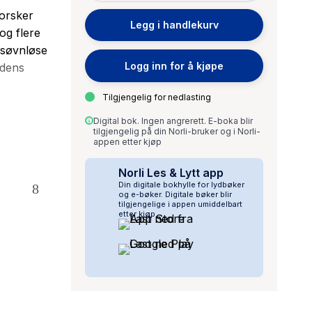
forsker
Legg i handlekurv
og flere
 søvnløse
Logg inn for å kjøpe
idens
Tilgjengelig for nedlasting
andling og
Digital bok. Ingen angrerett. E-boka blir
tilgjengelig på din Norli-bruker og i Norli-
terene er
appen etter kjøp
Norli Les & Lytt app
Din digitale bokhylle for lydbøker
ik skriv
og e-bøker. Digitale bøker blir
tilgjengelige i appen umiddelbart
etter kjøp.