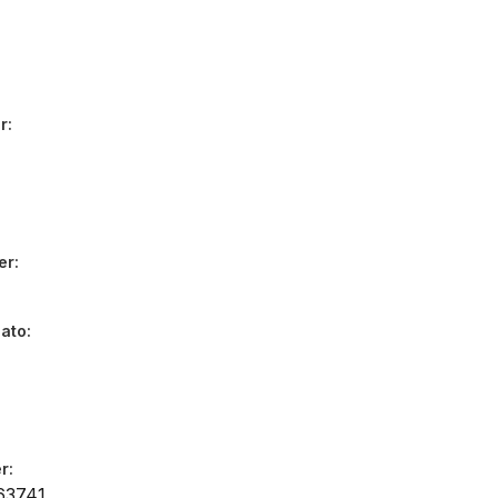
r
er
dato
r
63741