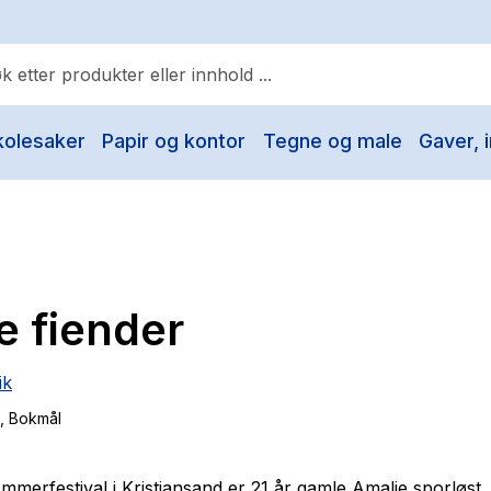
kolesaker
Papir og kontor
Tegne og male
Gaver, i
ulære søk
Pokemon
One piece
Fury Bound - Sable Sorensen
e fiender
Yesteryear
Elizabeth Strout
ik
Hitster
, Bokmål
Hypopressiv trening
The Housemaid
ommerfestival i Kristiansand er 21 år gamle Amalie sporløst