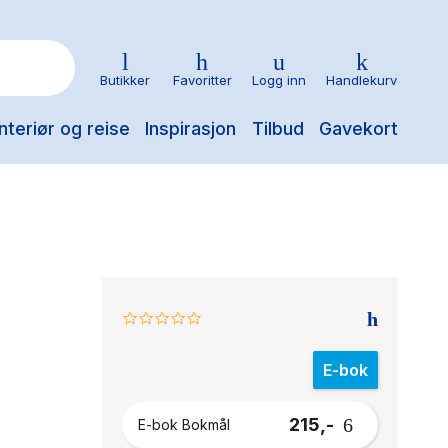
Butikker
Favoritter
Logg inn
Handlekurv
nteriør og reise
Inspirasjon
Tilbud
Gavekort
0.0
star
rating
E-bok
215,-
E-bok Bokmål