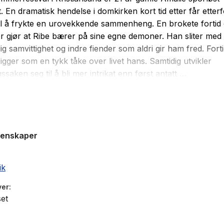
. En dramatisk hendelse i domkirken kort tid etter får etter
til å frykte en urovekkende sammenheng. En brokete fortid 
r gjør at Ribe bærer på sine egne demoner. Han sliter med
lig samvittighet og indre fiender som aldri gir ham fred. Fort
igger som en tykk tåke over livet hans. Samtidig utvikler
ssaken seg til å bli mer intrikat enn først antatt …
der
er tredje bok i serien om Emil Ribe. En krimthriller der h
skjer raskt og uventet. Romanen er frittstående, men karak
 dem som har lest
En grav å gå til
og
Døde øyne ser ikke
.
genskaper
ein krimroman med gjennomgående skyhøgt nivå. Jan-Erik V
nlevelse som er få forunt.»
e Gjøsæter, bokblogger.com
ik
elskrevet og engasjerende krim. Mesterlig!»
ver
Den kriminelle bokverden
et