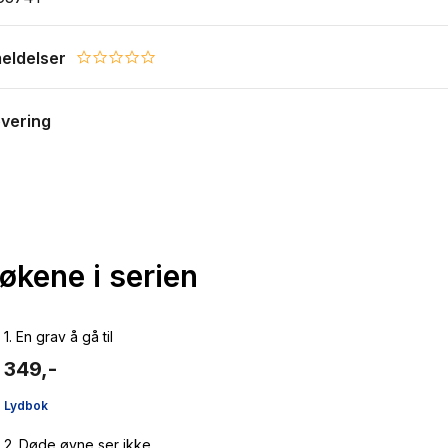
eldelser
0.0 star rating
evering
bøkene i serien
1.
En grav å gå til
349,-
Lydbok
2.
Døde øyne ser ikke