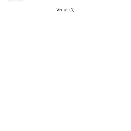
E-bok
Pocket
cd
Innbundet
Lydbok
Vis alt (8)