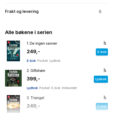
Frakt og levering
Alle bøkene i serien
1.
De ingen savner
249,-
E-bok
E-bok
Pocket
Lydbok
2.
Giftstrøm
399,-
Lydbok
Lydbok
Pocket
E-bok
Innbundet
3.
Triangel
249,-
E-bok