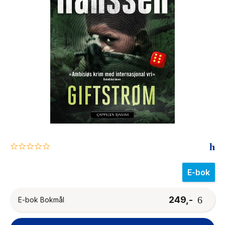
The Housemaid
0.0
star
rating
E-bok
249,-
E-bok Bokmål