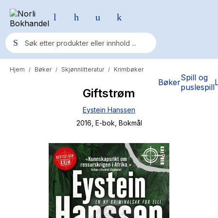
Hjem
Bøker
Skjønnlitteratur
Krimbøker
/
/
/
Populære søk
Spill og
Bøker
puslespill
Giftstrøm
Pokemon
Eystein Hanssen
One piece
2016
, E-bok
, Bokmål
Fury Bound - Sable Sorensen
Yesteryear
Elizabeth Strout
Hitster
Hypopressiv trening