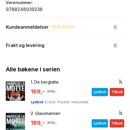
Varenummer
9788248939238
Kundeanmeldelser
0.0 star rating
Frakt og levering
Alle bøkene i serien
1.
De bergtatte
169,-
379,-
Lydbok
Tilbud
Lydbok
E-bok
Pocket
Innbundet
2.
Glassmannen
189,-
379,-
Lydbok
Tilbud