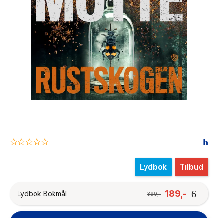
The Housemaid
0.0
star
rating
Lydbok
Tilbud
189,-
Lydbok Bokmål
399,-