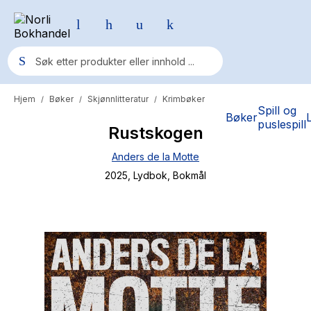
Hjem
Bøker
Skjønnlitteratur
Krimbøker
/
/
/
Populære søk
Spill og
Bøker
puslespill
Rustskogen
Pokemon
Anders de la Motte
One piece
2025
, Lydbok
, Bokmål
Fury Bound - Sable Sorensen
Yesteryear
Elizabeth Strout
Hitster
Hypopressiv trening