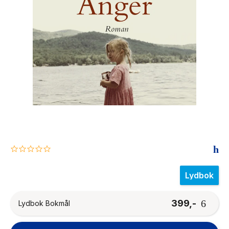
The Housemaid
0.0
star
rating
Lydbok
399,-
Lydbok Bokmål