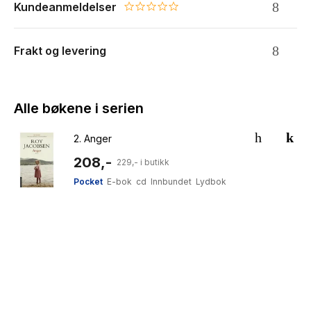
Kundeanmeldelser
0.0 star rating
Frakt og levering
Alle bøkene i serien
2.
Anger
208,-
229,- i butikk
Pocket
E-bok
cd
Innbundet
Lydbok