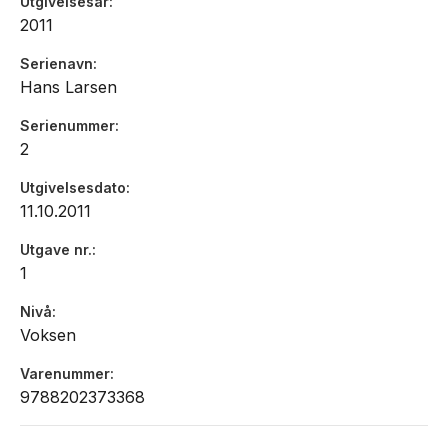
Utgivelsesår
2011
Serienavn
"(…) stor litteratur"
Hans Larsen
- Tom Egil Hverven, Klass
Serienummer
2
Utgivelsesdato
"Og som bonus får leseren gleden av å se en erfaren
11.10.2011
forfatter (…) gå i mannjevning med en yngre og mer
energisk utgave av seg selv, setning for setning - og
Utgave nr.
vinne nesten hver gang. En kan bli rørt av mindre."
1
- Trygve Riiser Gundersen, Dagbladet
Nivå
Voksen
Varenummer
9788202373368