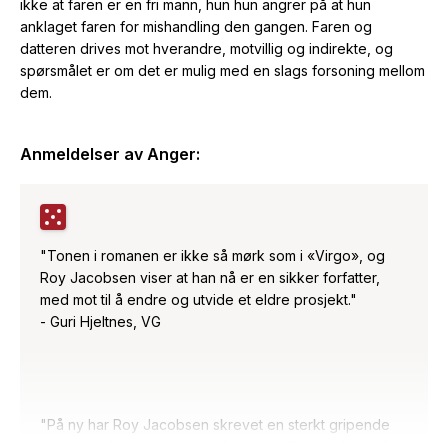
ikke at faren er en fri mann, hun hun angrer på at hun
anklaget faren for mishandling den gangen. Faren og
datteren drives mot hverandre, motvillig og indirekte, og
spørsmålet er om det er mulig med en slags forsoning mellom
dem.
Anmeldelser av
Anger
:
"Tonen i romanen er ikke så mørk som i «Virgo», og
Roy Jacobsen viser at han nå er en sikker forfatter,
med mot til å endre og utvide et eldre prosjekt."
- Guri Hjeltnes, VG
"På ny har Roy Jacobsen skrevet en sterkt gripende
roman om hverdagsmennesker som sliter med sitt.(...)