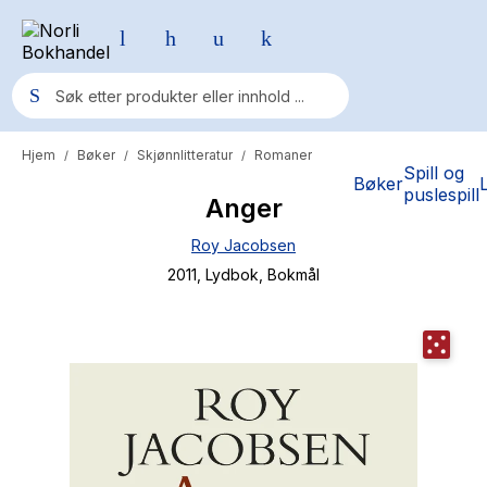
Hjem
Bøker
Skjønnlitteratur
Romaner
/
/
/
Populære søk
Spill og
Bøker
puslespill
Anger
Pokemon
Roy Jacobsen
One piece
2011
, Lydbok
, Bokmål
Fury Bound - Sable Sorensen
Yesteryear
Elizabeth Strout
Hitster
Hypopressiv trening