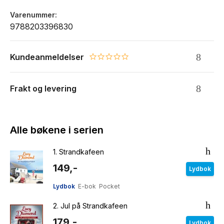
Varenummer
9788203396830
Kundeanmeldelser
0.0 star rating
Frakt og levering
Alle bøkene i serien
1.
Strandkafeen
149,-
Lydbok
Lydbok
E-bok
Pocket
2.
Jul på Strandkafeen
179,-
Lydbok