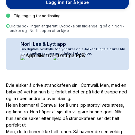
Logg inn for å kjøpe
Tilgjengelig for nedlasting
Digital bok. Ingen angrerett. Lydboka blir tilgjengelig på din Norli-
bruker og i Norli-appen etter kjøp
Norli Les & Lytt app
Din digitale bokhylle for lydbøker og e-bøker. Digitale bøker blir
tilgjengelige i appen umiddelbart etter kjøp.
Evie elsker å drive strandkafeen sin i Cornwall. Men, med en
baby på vei har hun blitt fortalt at det er på tide å trappe ned
og la noen andre ta over. Særlig.
Helen kommer til Cornwall for å unnslipp storbylivets stress,
og finne ro. Hun håper at sjølufta vil gjøre henne godt. Når
hun ser de søker etter hjelp på strandkafeen ser det helt
perfekt ut!
Men, de to finner ikke helt tonen. Så havner de i en veldig