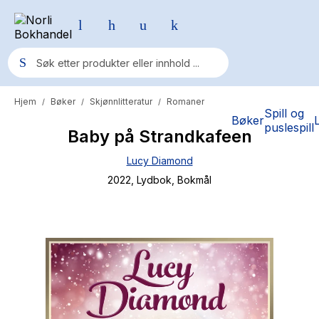
Hjem
Bøker
Skjønnlitteratur
Romaner
/
/
/
Populære søk
Spill og
Bøker
puslespill
Baby på Strandkafeen
Pokemon
Lucy Diamond
One piece
2022
, Lydbok
, Bokmål
Fury Bound - Sable Sorensen
Yesteryear
Elizabeth Strout
Hitster
Hypopressiv trening