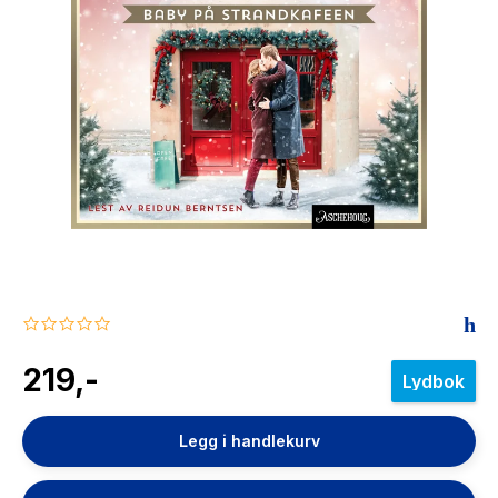
The Housemaid
0.0
star
rating
219,-
Lydbok
Legg i handlekurv