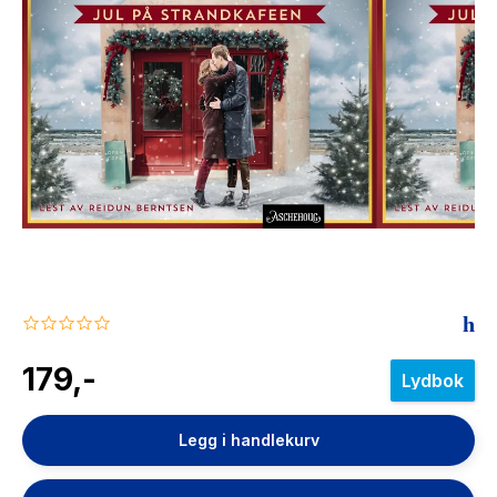
The Housemaid
0.0
star
rating
179,-
Lydbok
Legg i handlekurv