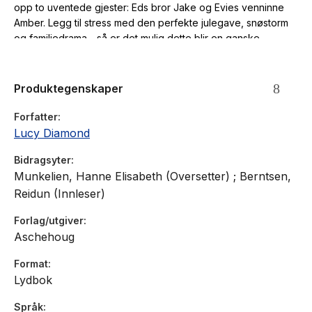
opp to uventede gjester: Eds bror Jake og Evies venninne
Amber. Legg til stress med den perfekte julegave, snøstorm
og familiedrama - så er det mulig dette blir en ganske
katastrofal jul.
Produktegenskaper
Forfatter
Lucy Diamond
Bidragsyter
Munkelien, Hanne Elisabeth (Oversetter) ; Berntsen,
Reidun (Innleser)
Forlag/utgiver
Aschehoug
Format
Lydbok
Språk