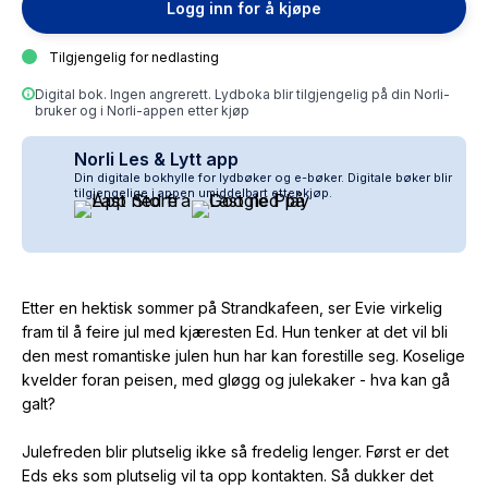
Logg inn for å kjøpe
Tilgjengelig for nedlasting
Digital bok. Ingen angrerett. Lydboka blir tilgjengelig på din Norli-
bruker og i Norli-appen etter kjøp
Norli Les & Lytt app
Din digitale bokhylle for lydbøker og e-bøker. Digitale bøker blir
tilgjengelige i appen umiddelbart etter kjøp.
Etter en hektisk sommer på Strandkafeen, ser Evie virkelig
fram til å feire jul med kjæresten Ed. Hun tenker at det vil bli
den mest romantiske julen hun har kan forestille seg. Koselige
kvelder foran peisen, med gløgg og julekaker - hva kan gå
galt?
Julefreden blir plutselig ikke så fredelig lenger. Først er det
Eds eks som plutselig vil ta opp kontakten. Så dukker det