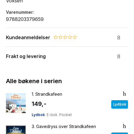
Voksen
Varenummer
9788203379659
Kundeanmeldelser
0.0 star rating
Frakt og levering
Alle bøkene i serien
1.
Strandkafeen
149,-
Lydbok
Lydbok
E-bok
Pocket
3.
Gavedryss over Strandkafeen