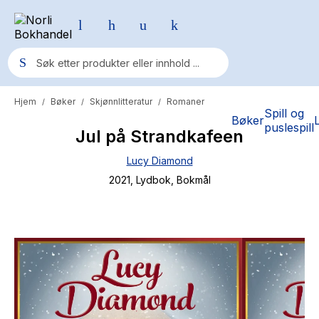
Hjem
Bøker
Skjønnlitteratur
Romaner
/
/
/
Populære søk
Spill og
Bøker
puslespill
Jul på Strandkafeen
Pokemon
Lucy Diamond
One piece
2021
, Lydbok
, Bokmål
Fury Bound - Sable Sorensen
Yesteryear
Elizabeth Strout
Hitster
Hypopressiv trening