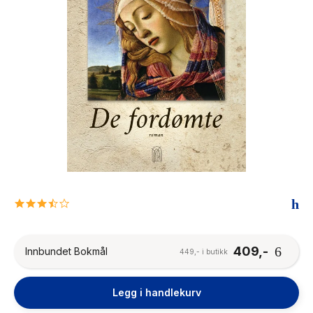
The Housemaid
3.5
star
rating
409,-
Innbundet Bokmål
449,- i butikk
Legg i handlekurv