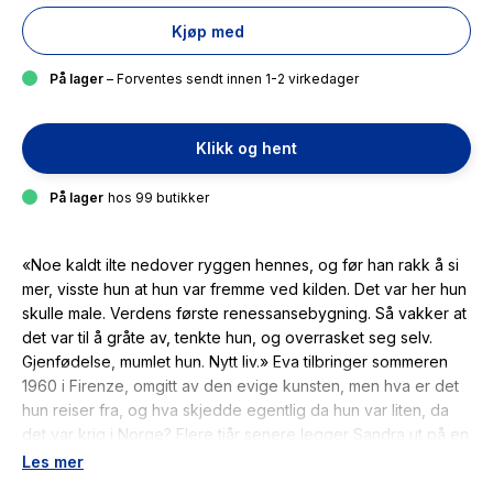
Kjøp med
På lager
– Forventes sendt innen 1-2 virkedager
Klikk og hent
På lager
hos 99 butikker
«Noe kaldt ilte nedover ryggen hennes, og før han rakk å si
mer, visste hun at hun var fremme ved kilden. Det var her hun
skulle male. Verdens første renessansebygning. Så vakker at
det var til å gråte av, tenkte hun, og overrasket seg selv.
Gjenfødelse, mumlet hun. Nytt liv.» Eva tilbringer sommeren
1960 i Firenze, omgitt av den evige kunsten, men hva er det
hun reiser fra, og hva skjedde egentlig da hun var liten, da
det var krig i Norge? Flere tiår senere legger Sandra ut på en
helt annen reise sammen med sønnen Daniel. En avgjørelse
Les mer
må tas, og hun søker hjelp i både nåtid og fortid. De fordømte