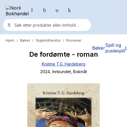
Hjem
Bøker
Skjønnlitteratur
Romaner
/
/
/
Populære søk
Spill og
Bøker
puslespill
De fordømte - roman
Pokemon
Kristine T.G. Hardeberg
One piece
2024
, Innbundet
, Bokmål
Fury Bound - Sable Sorensen
Yesteryear
Elizabeth Strout
Hitster
Hypopressiv trening