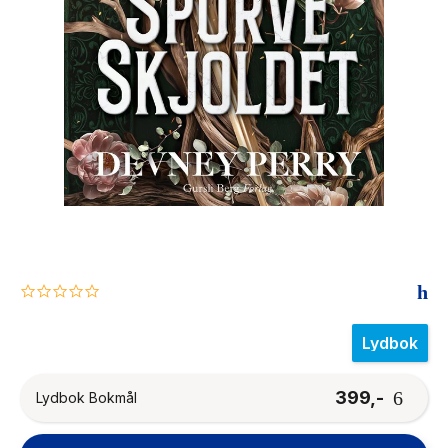
The Housemaid
0.0
star
rating
Lydbok
399,-
Lydbok Bokmål