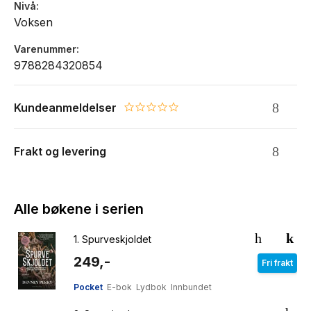
Nivå
Voksen
Varenummer
9788284320854
Kundeanmeldelser
0.0 star rating
Frakt og levering
Alle bøkene i serien
1.
Spurveskjoldet
249,-
Fri frakt
Pocket
E-bok
Lydbok
Innbundet