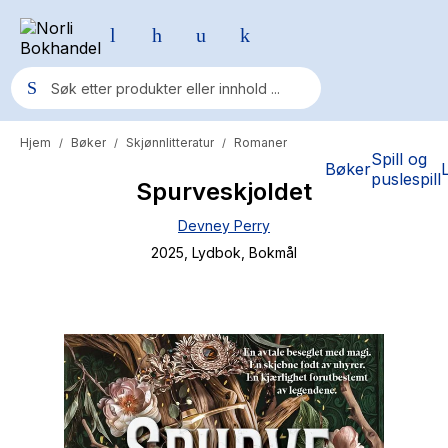
Hjem
Bøker
Skjønnlitteratur
Romaner
/
/
/
Populære søk
Spill og
Bøker
puslespill
Spurveskjoldet
Pokemon
Devney Perry
One piece
2025
, Lydbok
, Bokmål
Fury Bound - Sable Sorensen
Yesteryear
Elizabeth Strout
Hitster
Hypopressiv trening