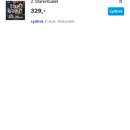
2.
Stareritualet
329,-
Lydbok
Lydbok
E-bok
Innbundet