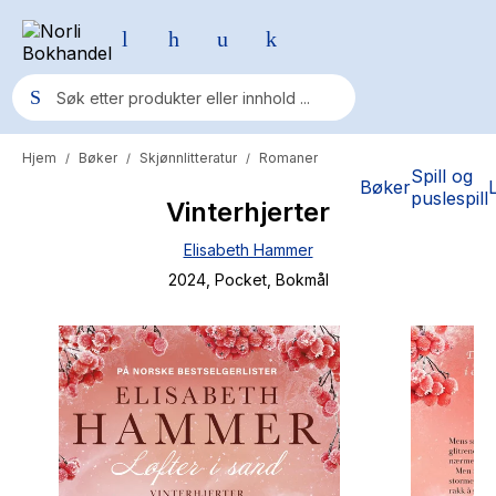
Hjem
Bøker
Skjønnlitteratur
Romaner
/
/
/
Populære søk
Spill og
Bøker
puslespill
Vinterhjerter
Pokemon
Elisabeth Hammer
One piece
2024
, Pocket
, Bokmål
Fury Bound - Sable Sorensen
Yesteryear
Elizabeth Strout
Hitster
Hypopressiv trening