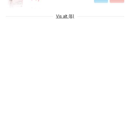
E-bok
Pocket
Lydbok
Vis alt (8)