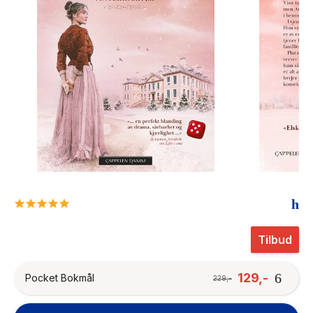
The Housemaid
5.0
star
rating
Tilbud
129,-
Pocket Bokmål
229,-