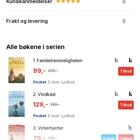
Kundeanmeldelser
5.0 star rating
Frakt og levering
Alle bøkene i serien
1.
Familiehemmeligheten
99,-
229,-
Tilbud
Pocket
E-bok
Lydbok
2.
Vindkast
129,-
229,-
Tilbud
Pocket
E-bok
Lydbok
3.
Vinterhjerter
79,-
199,-
E-bok
Tilbud