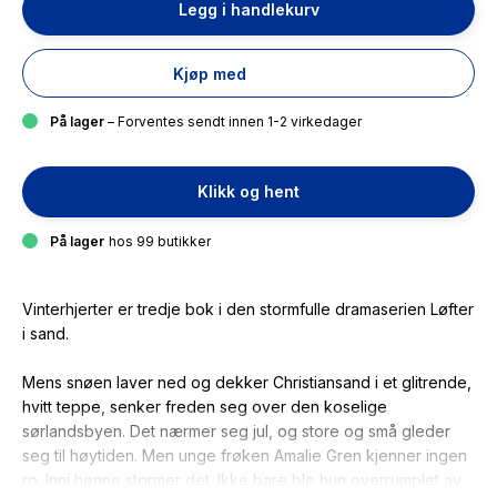
Legg i handlekurv
Kjøp med
På lager
– Forventes sendt innen 1-2 virkedager
Klikk og hent
På lager
hos 99 butikker
Vinterhjerter
er tredje bok i den stormfulle dramaserien
Løfter
i sand
.
Mens snøen laver ned og dekker Christiansand i et glitrende,
hvitt teppe, senker freden seg over den koselige
sørlandsbyen. Det nærmer seg jul, og store og små gleder
seg til høytiden. Men unge frøken Amalie Gren kjenner ingen
ro. Inni henne stormer det. Ikke bare ble hun overrumplet av