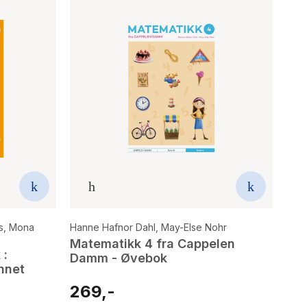
s
,
Mona
Hanne Hafnor Dahl
,
May-Else Nohr
Matematikk 4 fra Cappelen
 :
Damm - Øvebok
nnet
269,-