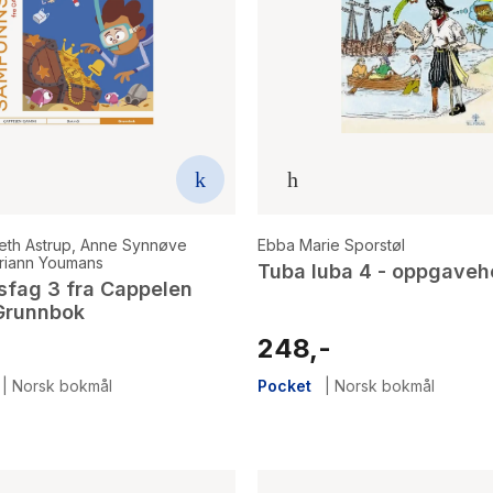
eth Astrup
,
Anne Synnøve
Ebba Marie Sporstøl
riann Youmans
Tuba luba 4 - oppgavehe
fag 3 fra Cappelen
Grunnbok
248,-
|
Norsk bokmål
Pocket
|
Norsk bokmål