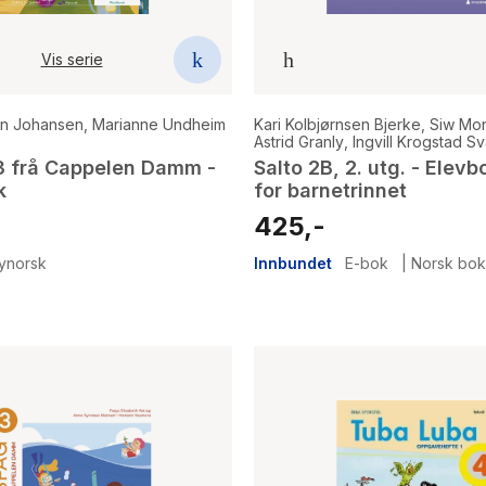
Vis serie
ten Johansen
,
Marianne Undheim
Kari Kolbjørnsen Bjerke
,
Siw Mon
Astrid Granly
,
Ingvill Krogstad S
3 frå Cappelen Damm -
Salto 2B, 2. utg. - Elevb
k
for barnetrinnet
425,-
ynorsk
Innbundet
E-bok
|
Norsk bok