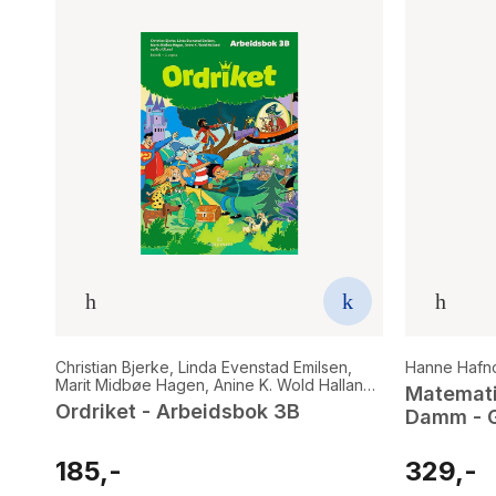
Christian Bjerke
,
Linda Evenstad Emilsen
,
Hanne Hafno
Marit Midbøe Hagen
,
Anine K. Wold Halland
,
Matemati
Gro Ulland
Ordriket - Arbeidsbok 3B
Damm - 
185,-
329,-