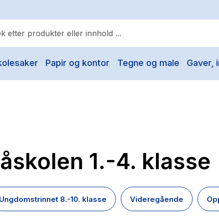
kolesaker
Papir og kontor
Tegne og male
Gaver, i
ulære søk
Pokemon
One piece
Fury Bound - Sable Sorensen
Yesteryear
åskolen 1.-4. klasse
Elizabeth Strout
Hitster
Hypopressiv trening
Ungdomstrinnet 8.-10. klasse
Videregående
Opp
The Housemaid