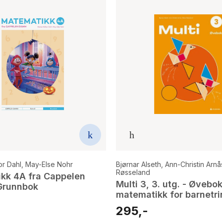
r Dahl
,
May-Else Nohr
Bjørnar Alseth
,
Ann-Christin Arnå
Røsseland
kk 4A fra Cappelen
Multi 3, 3. utg. - Øvebok
Grunnbok
matematikk for barnetri
295,-