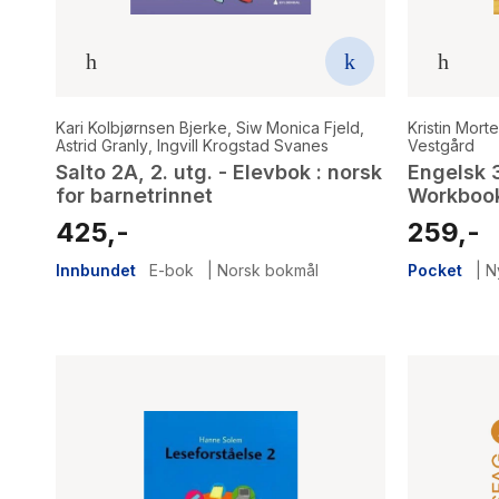
Kari Kolbjørnsen Bjerke
,
Siw Monica Fjeld
,
Kristin Mor
Astrid Granly
,
Ingvill Krogstad Svanes
Vestgård
Salto 2A, 2. utg. - Elevbok : norsk
Engelsk 
for barnetrinnet
Workboo
425,-
259,-
Innbundet
E-bok
|
Norsk bokmål
Pocket
|
N