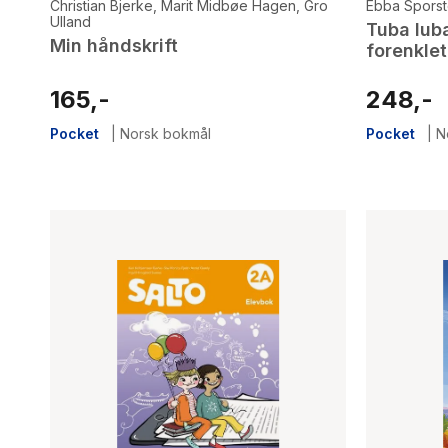
Christian Bjerke
,
Marit Midbøe Hagen
,
Gro
Ebba Sporst
Ulland
Tuba luba
Min håndskrift
forenklet
165,-
248,-
Pocket
|
Norsk bokmål
Pocket
|
N