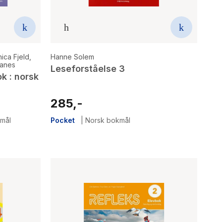
ica Fjeld
,
Hanne Solem
vanes
Leseforståelse 3
ok : norsk
285,-
mål
Pocket
|
Norsk bokmål