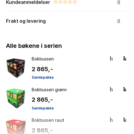
Kundeanmeldelser
0.0 star rating
Frakt og levering
Alle bøkene i serien
Bokbussen
2 865,-
Samlepakke
Bokbussen grønn
2 865,-
Samlepakke
Bokbussen raud
2 865,-