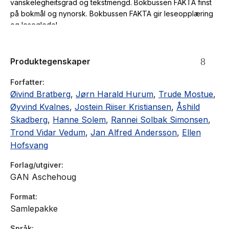
vanskelegheitsgrad og tekstmengd. Bokbussen FAKTA finst
på bokmål og nynorsk. Bokbussen FAKTA gir leseopplæring
og leseglede!
Produktegenskaper
Forfatter
Øivind Bratberg
,
Jørn Harald Hurum
,
Trude Mostue
,
Øyvind Kvalnes
,
Jostein Riiser Kristiansen
,
Åshild
Skadberg
,
Hanne Solem
,
Rannei Solbak Simonsen
,
Trond Vidar Vedum
,
Jan Alfred Andersson
,
Ellen
Hofsvang
Forlag/utgiver
GAN Aschehoug
Format
Samlepakke
Språk