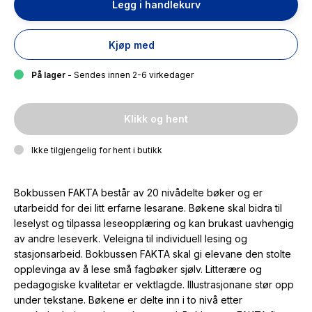
Legg i handlekurv
Kjøp med
På lager
- Sendes innen 2-6 virkedager
Klikk og hent
Ikke tilgjengelig for hent i butikk
Bokbussen FAKTA består av 20 nivådelte bøker og er
utarbeidd for dei litt erfarne lesarane. Bøkene skal bidra til
leselyst og tilpassa leseopplæring og kan brukast uavhengig
av andre leseverk. Veleigna til individuell lesing og
stasjonsarbeid. Bokbussen FAKTA skal gi elevane den stolte
opplevinga av å lese små fagbøker sjølv. Litterære og
pedagogiske kvalitetar er vektlagde. Illustrasjonane stør opp
under tekstane. Bøkene er delte inn i to nivå etter