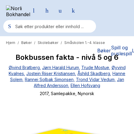
Hjem
Bøker
Skolebøker
Småskolen 1.-4. klasse
/
/
/
Populære søk
Spill og
Bøker
puslespill
Bokbussen fakta - nivå 5 og 6
Pokemon
Øivind Bratberg
,
Jørn Harald Hurum
,
Trude Mostue
,
Øyvind
One piece
Kvalnes
,
Jostein Riiser Kristiansen
,
Åshild Skadberg
,
Hanne
Fury Bound - Sable Sorensen
Solem
,
Rannei Solbak Simonsen
,
Trond Vidar Vedum
,
Jan
Alfred Andersson
,
Ellen Hofsvang
Yesteryear
2017
, Samlepakke
, Nynorsk
Elizabeth Strout
Hitster
Hypopressiv trening