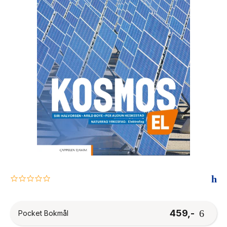
The Housemaid
0.0
star
rating
459,-
Pocket Bokmål