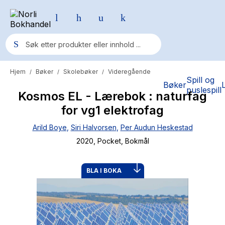
Hjem
Bøker
Skolebøker
Videregående
/
/
/
Populære søk
Spill og
Bøker
puslespill
Kosmos EL - Lærebok : naturfag
Pokemon
for vg1 elektrofag
One piece
Arild Boye
,
Siri Halvorsen
,
Per Audun Heskestad
Fury Bound - Sable Sorensen
2020
, Pocket
, Bokmål
Yesteryear
Elizabeth Strout
BLA I BOKA
Hitster
Hypopressiv trening