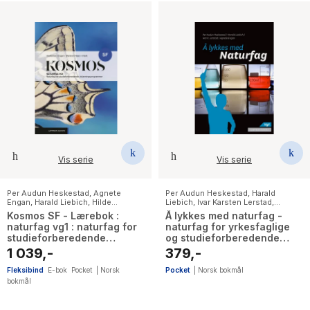
Vis serie
Vis serie
Per Audun Heskestad
,
Agnete
Per Audun Heskestad
,
Harald
Engan
,
Harald Liebich
,
Hilde
Liebich
,
Ivar Karsten Lerstad
,
Christine Mykland
,
Karoline Nærø
,
Agnete Engan
Kosmos SF - Lærebok :
Å lykkes med naturfag -
Svein Arne Eggebø Valvik
naturfag vg1 : naturfag for
naturfag for yrkesfaglige
studieforberedende
og studieforberedende
utdanningsprogrammer
utdanningsprogram : vg1
1 039,-
379,-
Fleksibind
E-bok
Pocket
|
Norsk
Pocket
|
Norsk bokmål
bokmål