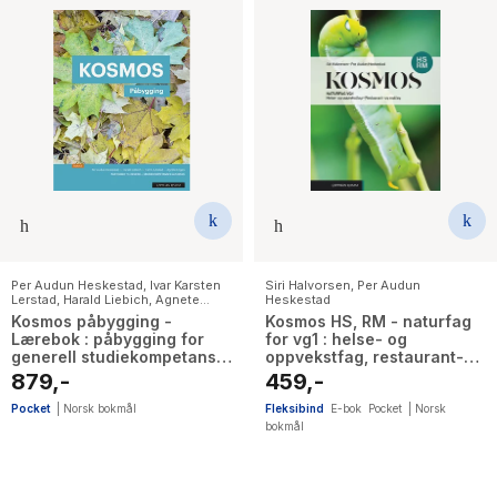
Per Audun Heskestad
,
Ivar Karsten
Siri Halvorsen
,
Per Audun
Lerstad
,
Harald Liebich
,
Agnete
Heskestad
Engan
Kosmos påbygging -
Kosmos HS, RM - naturfag
Lærebok : påbygging for
for vg1 : helse- og
generell studiekompetanse
oppvekstfag, restaurant-
i naturfag
og matfag
879,-
459,-
Pocket
|
Norsk bokmål
Fleksibind
E-bok
Pocket
|
Norsk
bokmål