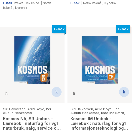
E-bok
Pocket
Fleksibind
|
Norsk
E-bok
|
Norsk bokmål
,
Nynorsk
bokmål
,
Nynorsk
E-bok
E-bok
Siri Halvorsen
,
Arild Boye
,
Per
Siri Halvorsen
,
Arild Boye
,
Per
Audun Heskestad
Audun Heskestad
,
Karoline Nærø
,
Svein Arne Eggebø Valvik
Kosmos NA, SR Unibok -
Kosmos IM Unibok -
Lærebok : naturfag for vg1
Lærebok : naturfag for vg1
naturbruk, salg, service og
informasjonsteknologi og