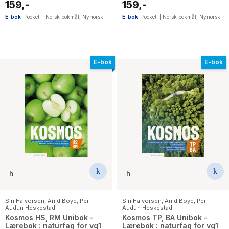
reiseliv
medieproduksjon
159,-
159,-
E-bok
Pocket
|
Norsk bokmål
,
Nynorsk
E-bok
Pocket
|
Norsk bokmål
,
Nynorsk
E-bok
E-bok
Siri Halvorsen
,
Arild Boye
,
Per
Siri Halvorsen
,
Arild Boye
,
Per
Audun Heskestad
Audun Heskestad
Kosmos HS, RM Unibok -
Kosmos TP, BA Unibok -
Lærebok : naturfag for vg1
Lærebok : naturfag for vg1