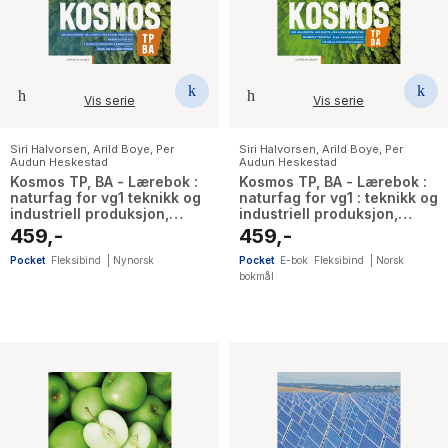
Vis serie
Vis serie
Siri Halvorsen
,
Arild Boye
,
Per
Siri Halvorsen
,
Arild Boye
,
Per
Audun Heskestad
Audun Heskestad
Kosmos TP, BA - Lærebok :
Kosmos TP, BA - Lærebok :
naturfag for vg1 teknikk og
naturfag for vg1 : teknikk og
industriell produksjon,
industriell produksjon,
bygg- og anleggsteknikk
bygg- og anleggsteknikk
459,-
459,-
Pocket
Fleksibind
|
Nynorsk
Pocket
E-bok
Fleksibind
|
Norsk
bokmål