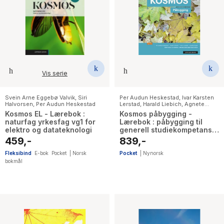
Vis serie
Svein Arne Eggebø Valvik
,
Siri
Per Audun Heskestad
,
Ivar Karsten
Halvorsen
,
Per Audun Heskestad
Lerstad
,
Harald Liebich
,
Agnete
Engan
Kosmos EL - Lærebok :
Kosmos påbygging -
naturfag yrkesfag vg1 for
Lærebok : påbygging til
elektro og datateknologi
generell studiekompetanse
i naturfag
459,-
839,-
Fleksibind
E-bok
Pocket
|
Norsk
Pocket
|
Nynorsk
bokmål