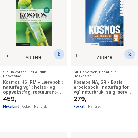
Vis serie
Vis serie
Siri Halvorsen
,
Per Audun
Siri Halvorsen
,
Per Audun
Heskestad
Heskestad
Kosmos HS, RM - Lærebok :
Kosmos NA, SR - Basis
naturfag vg1 : helse- og
arbeidsbok : naturfag for
oppvekstfag, restaurant-
vg1 naturbruk, salg, service
og matfag
og reiseliv
459,-
279,-
Fleksibind
Pocket
|
Nynorsk
Pocket
|
Nynorsk