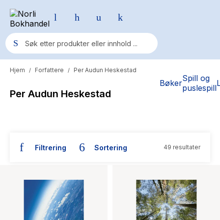
Hjem
Forfattere
Per Audun Heskestad
/
/
Populære søk
Spill og
Bøker
puslespill
Per Audun Heskestad
Pokemon
One piece
Fury Bound - Sable Sorensen
Filtrering
Sortering
49 resultater
Yesteryear
Bøker skrevet av Per Audun Heskestad
Elizabeth Strout
Hitster
Hypopressiv trening