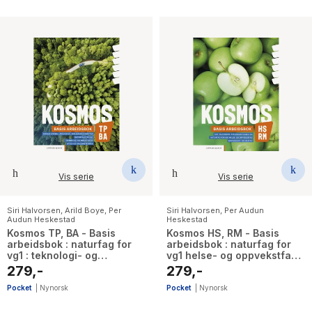
Vis serie
Vis serie
Siri Halvorsen
,
Arild Boye
,
Per
Siri Halvorsen
,
Per Audun
Audun Heskestad
Heskestad
Kosmos TP, BA - Basis
Kosmos HS, RM - Basis
arbeidsbok : naturfag for
arbeidsbok : naturfag for
vg1 : teknologi- og
vg1 helse- og oppvekstfag,
industrifag : bygg- og
restaurant- og matfag
279,-
279,-
anleggsteknikk : basis
arbeidsbok
Pocket
|
Nynorsk
Pocket
|
Nynorsk