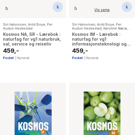
Vis serie
Siri Halvorsen
,
Arild Boye
,
Per
Siri Halvorsen
,
Arild Boye
,
Per
Audun Heskestad
Audun Heskestad
,
Karoline Nærø
,
Svein Arne Eggebø Valvik
Kosmos NA, SR - Lærebok :
Kosmos IM - Lærebok :
naturfag for vg1 naturbruk,
naturfag for vg1
sal, service og reiseliv
informasjonsteknologi og
medieproduksjon
459,-
459,-
Pocket
|
Nynorsk
Pocket
|
Nynorsk