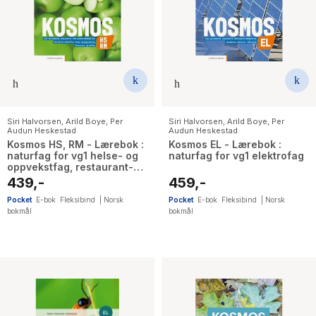
Siri Halvorsen
,
Arild Boye
,
Per
Siri Halvorsen
,
Arild Boye
,
Per
Audun Heskestad
Audun Heskestad
Kosmos HS, RM - Lærebok :
Kosmos EL - Lærebok :
naturfag for vg1 helse- og
naturfag for vg1 elektrofag
oppvekstfag, restaurant-
og matfag
439,-
459,-
Pocket
E-bok
Fleksibind
|
Norsk
Pocket
E-bok
Fleksibind
|
Norsk
bokmål
bokmål