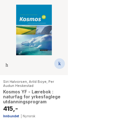
Siri Halvorsen
,
Arild Boye
,
Per
Audun Heskestad
Kosmos YF - Lærebok :
naturfag for yrkesfaglege
utdanningsprogram
415,-
Innbundet
|
Nynorsk