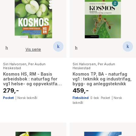
Vis serie
Siri Halvorsen
,
Per Audun
Siri Halvorsen
,
Per Audun
Heskestad
Heskestad
Kosmos HS, RM - Basis
Kosmos TP, BA - naturfag
arbeidsbok : naturfag for
vg1 : teknikk og industrifag,
vg1 helse- og oppvekstfag,
bygg- og anleggsteknikk
restaurant- og matfag
279,-
459,-
Pocket
|
Norsk bokmål
Fleksibind
E-bok
Pocket
|
Norsk
bokmål