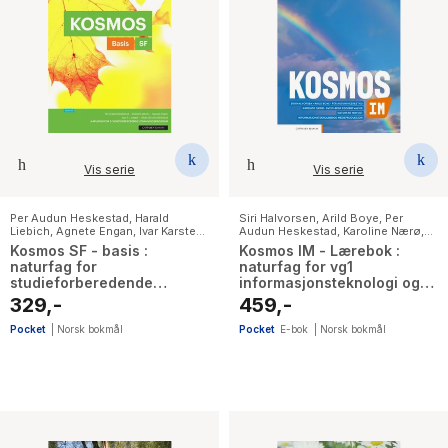
Vis serie
Vis serie
Per Audun Heskestad
,
Harald
Siri Halvorsen
,
Arild Boye
,
Per
Liebich
,
Agnete Engan
,
Ivar Karsten
Audun Heskestad
,
Karoline Nærø
,
Lerstad
,
Hilde Christine Mykland
Svein Arne Eggebø Valvik
Kosmos SF - basis :
Kosmos IM - Lærebok :
naturfag for
naturfag for vg1
studieforberedende
informasjonsteknologi og
utdanningsprogram
medieproduksjon
329,-
459,-
Pocket
|
Norsk bokmål
Pocket
E-bok
|
Norsk bokmål