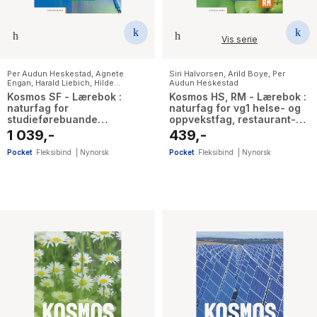
Vis serie
Per Audun Heskestad
,
Agnete
Siri Halvorsen
,
Arild Boye
,
Per
Engan
,
Harald Liebich
,
Hilde
Audun Heskestad
Christine Mykland
,
Karoline Nærø
,
Kosmos SF - Lærebok :
Kosmos HS, RM - Lærebok :
Svein Arne Eggebø Valvik
naturfag for
naturfag for vg1 helse- og
studieførebuande
oppvekstfag, restaurant-
utdanningsprogram
og matfag
1 039,-
439,-
Pocket
Fleksibind
|
Nynorsk
Pocket
Fleksibind
|
Nynorsk