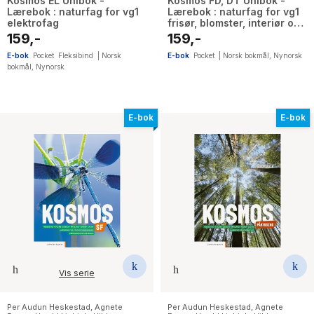
Kosmos EL Unibok -
Kosmos FD, DT Unibok -
Lærebok : naturfag for vg1
Lærebok : naturfag for vg1
elektrofag
frisør, blomster, interiør og
eksponeringsdesign,
159,-
159,-
håndverk, design og
produktutvikling
E-bok
Pocket
Fleksibind
|
Norsk
E-bok
Pocket
|
Norsk bokmål
,
Nynorsk
bokmål
,
Nynorsk
E-bok
E-bok
Vis serie
Per Audun Heskestad
,
Agnete
Per Audun Heskestad
,
Agnete