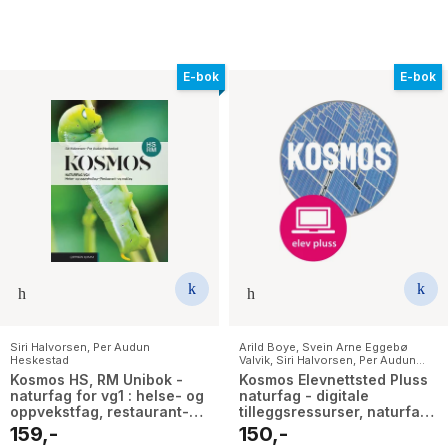
E-bok
E-bok
Siri Halvorsen
,
Per Audun
Arild Boye
,
Svein Arne Eggebø
Heskestad
Valvik
,
Siri Halvorsen
,
Per Audun
Heskestad
,
Karoline Nærø
,
Harald
Kosmos HS, RM Unibok -
Kosmos Elevnettsted Pluss
Liebich
,
Hilde Christine Mykland
naturfag for vg1 : helse- og
naturfag - digitale
oppvekstfag, restaurant-
tilleggsressurser, naturfag
og matfag
vg1 og vg3
159,-
150,-