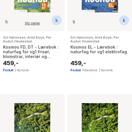
Vis serie
Siri Halvorsen
,
Arild Boye
,
Per
Siri Halvorsen
,
Arild Boye
,
Per
Audun Heskestad
Audun Heskestad
Kosmos FD, DT - Lærebok :
Kosmos EL - Lærebok :
naturfag for vg1 frisør,
naturfag for vg1 elektrofag
blomstrar, interiør og
eksponeringsdesign,
459,-
459,-
handverk, design og
produktutvikling
Pocket
|
Nynorsk
Pocket
Fleksibind
|
Nynorsk