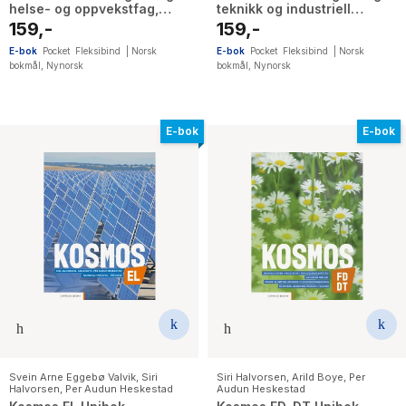
helse- og oppvekstfag,
teknikk og industriell
restaurant- og matfag
produksjon, bygg- og
159,-
159,-
anleggsteknikk
E-bok
Pocket
Fleksibind
|
Norsk
E-bok
Pocket
Fleksibind
|
Norsk
bokmål
,
Nynorsk
bokmål
,
Nynorsk
E-bok
E-bok
Svein Arne Eggebø Valvik
,
Siri
Siri Halvorsen
,
Arild Boye
,
Per
Halvorsen
,
Per Audun Heskestad
Audun Heskestad