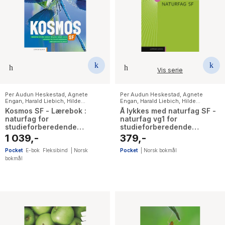
Vis serie
Per Audun Heskestad
,
Agnete
Per Audun Heskestad
,
Agnete
Engan
,
Harald Liebich
,
Hilde
Engan
,
Harald Liebich
,
Hilde
Christine Mykland
,
Karoline Nærø
,
Christine Mykland
,
Karoline Nærø
,
Kosmos SF - Lærebok :
Å lykkes med naturfag SF -
Svein Arne Eggebø Valvik
Svein Arne Eggebø Valvik
naturfag for
naturfag vg1 for
studieforberedende
studieforberedende
utdanningsprogrammer
utdanningsprogram
1 039,-
379,-
Pocket
E-bok
Fleksibind
|
Norsk
Pocket
|
Norsk bokmål
bokmål