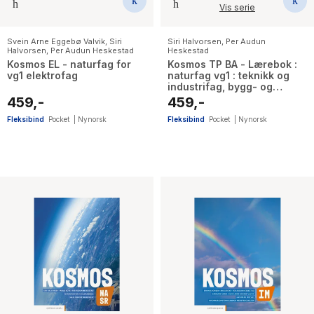
Vis serie
Svein Arne Eggebø Valvik
,
Siri
Siri Halvorsen
,
Per Audun
Halvorsen
,
Per Audun Heskestad
Heskestad
Kosmos EL - naturfag for
Kosmos TP BA - Lærebok :
vg1 elektrofag
naturfag vg1 : teknikk og
industrifag, bygg- og
anleggsteknikk
459,-
459,-
Fleksibind
Pocket
|
Nynorsk
Fleksibind
Pocket
|
Nynorsk