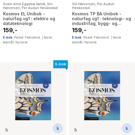
Svein Arne Eggebø Valvik
,
Siri
Siri Halvorsen
,
Per Audun
Halvorsen
,
Per Audun Heskestad
Heskestad
Kosmos EL Unibok -
Kosmos TP BA Unibok -
naturfag vg1 : elektro og
naturfag vg1 : teknologi- og
datateknologi
industrifag, bygg- og
anleggsteknikk
159,-
159,-
E-bok
Pocket
Fleksibind
|
Norsk
E-bok
Pocket
Fleksibind
|
Norsk
bokmål
,
Nynorsk
bokmål
,
Nynorsk
E-bok