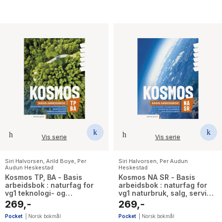
Vis serie
Vis serie
Siri Halvorsen
,
Arild Boye
,
Per
Siri Halvorsen
,
Per Audun
Audun Heskestad
Heskestad
Kosmos TP, BA - Basis
Kosmos NA SR - Basis
arbeidsbok : naturfag for
arbeidsbok : naturfag for
vg1 teknologi- og
vg1 naturbruk, salg, service
industrifag, bygg- og
og reiseliv
269,-
269,-
anleggsteknikk
Pocket
|
Norsk bokmål
Pocket
|
Norsk bokmål