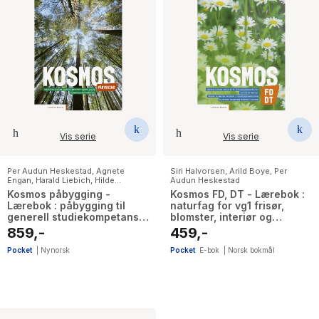
Vis serie
Vis serie
Per Audun Heskestad
,
Agnete
Siri Halvorsen
,
Arild Boye
,
Per
Engan
,
Harald Liebich
,
Hilde
Audun Heskestad
Christine Mykland
,
Karoline Nærø
,
Kosmos påbygging -
Kosmos FD, DT - Lærebok :
Svein Arne Eggebø Valvik
Lærebok : påbygging til
naturfag for vg1 frisør,
generell studiekompetanse
blomster, interiør og
i naturfag
eksponeringsdesign,
859,-
459,-
håndverk, design og
produktutvikling
Pocket
|
Nynorsk
Pocket
E-bok
|
Norsk bokmål