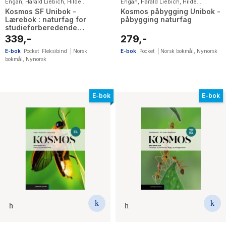
Engan
,
Harald Liebich
,
Hilde
Engan
,
Harald Liebich
,
Hilde
Christine Mykland
,
Karoline Nærø
,
Christine Mykland
,
Karoline Nærø
,
Kosmos SF Unibok -
Kosmos påbygging Unibok -
Svein Arne Eggebø Valvik
Svein Arne Eggebø Valvik
Lærebok : naturfag for
påbygging naturfag
studieforberedende
utdanningsprogrammer
339,-
279,-
E-bok
Pocket
Fleksibind
|
Norsk
E-bok
Pocket
|
Norsk bokmål
,
Nynorsk
bokmål
,
Nynorsk
E-bok
E-bok