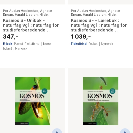
Per Audun Heskestad
,
Agnete
Per Audun Heskestad
,
Agnete
Engan
,
Harald Liebich
,
Hilde
Engan
,
Harald Liebich
,
Hilde
Christine Mykland
,
Karoline Nærø
,
Christine Mykland
,
Karoline Nærø
,
Kosmos SF Unibok -
Kosmos SF - Lærebok :
Svein Arne Eggebø Valvik
Svein Arne Eggebø Valvik
naturfag vg1 : naturfag for
naturfag vg1 : naturfag for
studieforberedende
studieforberedende
utdanningsprogrammer
utdanningsprogrammer
347,-
1 039,-
E-bok
Pocket
Fleksibind
|
Norsk
Fleksibind
Pocket
|
Nynorsk
bokmål
,
Nynorsk