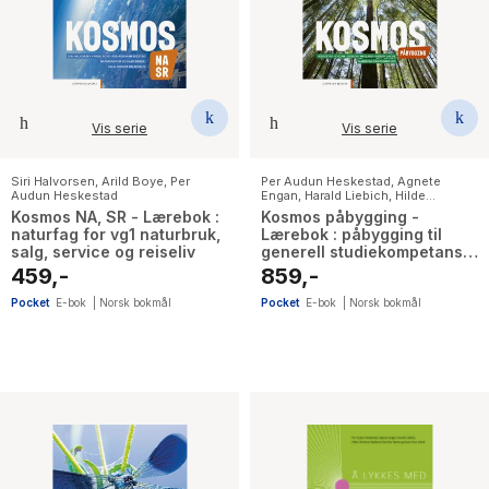
The Housemaid
Vis serie
Vis serie
Siri Halvorsen
,
Arild Boye
,
Per
Per Audun Heskestad
,
Agnete
Audun Heskestad
Engan
,
Harald Liebich
,
Hilde
Christine Mykland
,
Karoline Nærø
,
Kosmos NA, SR - Lærebok :
Kosmos påbygging -
Svein Arne Eggebø Valvik
naturfag for vg1 naturbruk,
Lærebok : påbygging til
salg, service og reiseliv
generell studiekompetanse
i naturfag
459,-
859,-
Pocket
E-bok
|
Norsk bokmål
Pocket
E-bok
|
Norsk bokmål