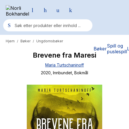
Hjem
Bøker
Ungdomsbøker
/
/
Populære søk
Spill og
Bøker
puslespill
Brevene fra Maresi
Pokemon
Maria Turtschaninoff
One piece
2020
, Innbundet
, Bokmål
Fury Bound - Sable Sorensen
Yesteryear
Elizabeth Strout
Hitster
Hypopressiv trening