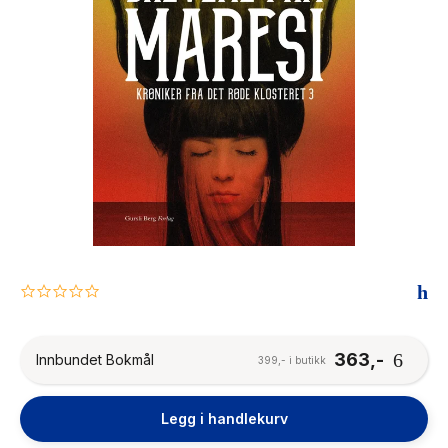
The Housemaid
0.0
star
rating
363,-
Innbundet Bokmål
399,- i butikk
Legg i handlekurv