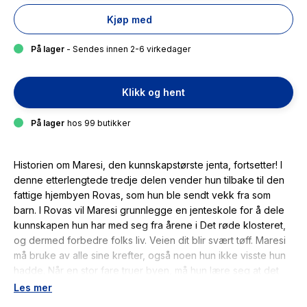
Kjøp med
På lager
- Sendes innen 2-6 virkedager
Klikk og hent
På lager
hos 99 butikker
Historien om Maresi, den kunnskapstørste jenta, fortsetter! I
denne etterlengtede tredje delen vender hun tilbake til den
fattige hjembyen Rovas, som hun ble sendt vekk fra som
barn. I Rovas vil Maresi grunnlegge en jenteskole for å dele
kunnskapen hun har med seg fra årene i Det røde klosteret,
og dermed forbedre folks liv. Veien dit blir svært tøff. Maresi
må bruke av alle sine krefter, også noen hun ikke visste hun
hadde. Når en stor fare truer byen, må hun lære seg at det
finnes andre typer kunnskap enn den man finner på
Les mer
biblioteket, og at det finnes andre typer kjærlighet enn den til