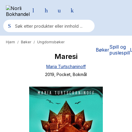
Hjem
Bøker
Ungdomsbøker
/
/
Populære søk
Spill og
Bøker
puslespill
Maresi
Pokemon
Maria Turtschaninoff
One piece
2019
, Pocket
, Bokmål
Fury Bound - Sable Sorensen
Yesteryear
Elizabeth Strout
Hitster
Hypopressiv trening