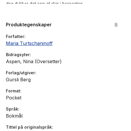
dag dukker det opp et skip i horisonten ...
Produktegenskaper
Forfatter
Maria Turtschaninoff
Bidragsyter
Aspen, Nina (Oversetter)
Forlag/utgiver
Gursli Berg
Format
Pocket
Språk
Bokmål
Tittel på originalspråk