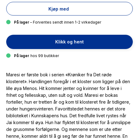
Kjøp med
På lager
– Forventes sendt innen 1-2 virkedager
Klikk og hent
På lager
hos 99 butikker
Maresi er første bok i serien «Krøniker fra Det røde
klosteret». Handlingen foregår i et kloster som ligger på den
lille øya Menos. Hit kommer jenter og kvinner for å leve i
frihet og fellesskap, uten sult og vold. Maresi er bokas
forteller, hun er tretten år og kom til klosteret fire år tidligere,
under hungersvinteren. Favorittstedet hennes er det store
biblioteket i Kunnskapens hus. Det fredfulle livet rystes når
Jai kommer til øya. Hun har flyktet til klosteret for å unnslippe
de grusomme forfølgerne. Og mennene som er ute etter
henne, kommer aldri til å gi seg før de har funnet henne. En