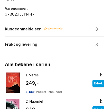
Varenummer
9788293311447
Kundeanmeldelser
0.0 star rating
Frakt og levering
Alle bøkene i serien
1.
Maresi
249,-
E-bok
E-bok
Pocket
Innbundet
2.
Naondel