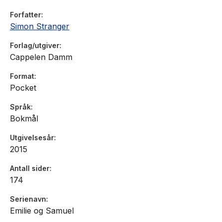
- Kjersti Franziska Ruud-Salomonsen, Vårt Land
Forfatter
Simon Stranger
Forlag/utgiver
Cappelen Damm
Format
Pocket
Språk
Bokmål
Utgivelsesår
2015
Antall sider
174
Serienavn
Emilie og Samuel