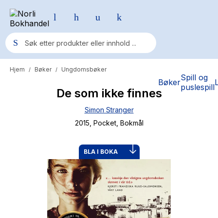
Hjem
Bøker
Ungdomsbøker
/
/
Populære søk
Spill og
Bøker
puslespill
De som ikke finnes
Pokemon
Simon Stranger
One piece
2015
, Pocket
, Bokmål
Fury Bound - Sable Sorensen
Yesteryear
BLA I BOKA
Elizabeth Strout
Hitster
Hypopressiv trening