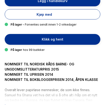
Legg i handlekurv
Kjøp med
På lager
– Forventes sendt innen 1-2 virkedager
Klikk og hent
På lager
hos 99 butikker
NOMINERT TIL NORDISK RÅDS BARNE- OG
UNGDOMSLITTERATURPRIS 2015
NOMINERT TIL
UPRISEN 2014
NOMINERT TIL BOKBLOGGERPRISEN 2014, ÅPEN KLASSE
Overalt lever papirløse mennesker, de som ikke finnes.
Samuel fra Ghana vet hva det vil si å ofre alt i håp om et nytt
og bedre liv i Europa, da han flyktet til Gran Canaria. Den