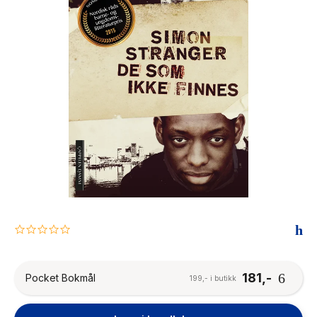
The Housemaid
0.0
star
rating
181,-
Pocket Bokmål
199,- i butikk