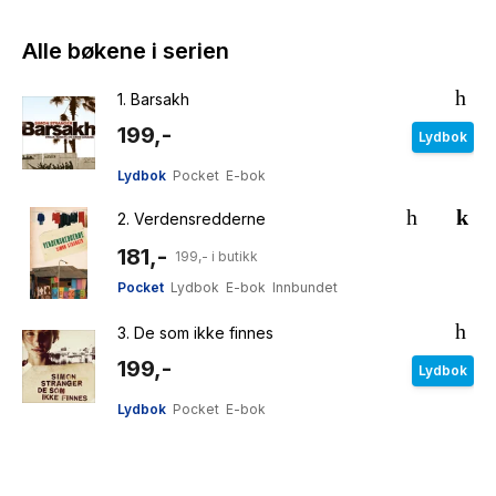
Alle bøkene i serien
1.
Barsakh
199,-
Lydbok
Lydbok
Pocket
E-bok
2.
Verdensredderne
181,-
199,- i butikk
Pocket
Lydbok
E-bok
Innbundet
3.
De som ikke finnes
199,-
Lydbok
Lydbok
Pocket
E-bok