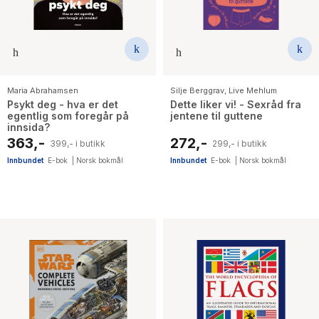
Maria Abrahamsen
Silje Berggrav
,
Live Mehlum
Psykt deg - hva er det
Dette liker vi! - Sexråd fra
egentlig som foregår på
jentene til guttene
innsida?
363,-
272,-
399,- i butikk
299,- i butikk
Innbundet
E-bok
|
Norsk bokmål
Innbundet
E-bok
|
Norsk bokmål