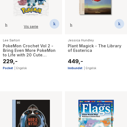
Vis serie
Lee Sartori
Jessica Hundley
PokeMon Crochet Vol 2 -
Plant Magick - The Library
Bring Even More PokeMon
of Esoterica
to Life with 20 Cute
Crochet Patterns
229,-
449,-
Pocket
|
Engelsk
Innbundet
|
Engelsk