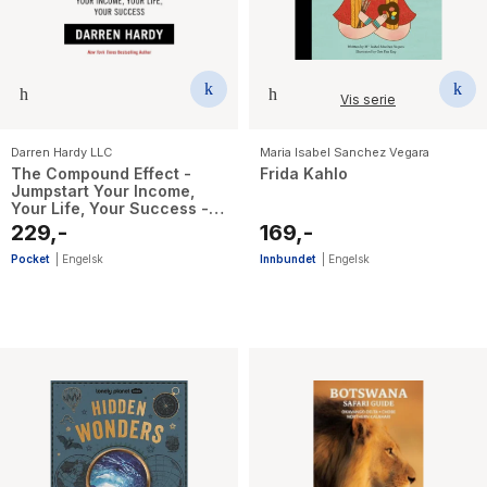
Vis serie
Darren Hardy LLC
Maria Isabel Sanchez Vegara
The Compound Effect -
Frida Kahlo
Jumpstart Your Income,
Your Life, Your Success -
the million copy bestseller
229,-
169,-
revealing the secrets of
superachievers
Pocket
|
Engelsk
Innbundet
|
Engelsk