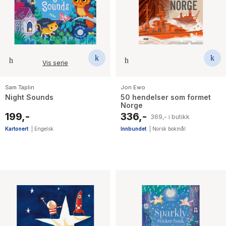
Vis serie
Sam Taplin
Jon Ewo
Night Sounds
50 hendelser som formet
Norge
199,-
336,-
369,- i butikk
Kartonert
|
Engelsk
Innbundet
|
Norsk bokmål