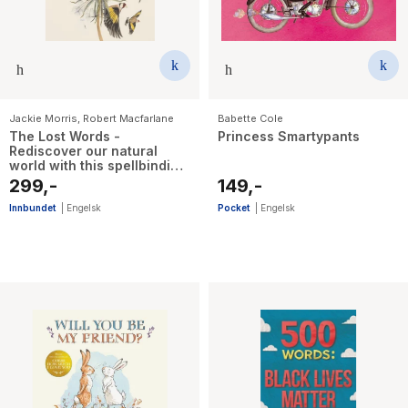
Jackie Morris
,
Robert Macfarlane
Babette Cole
The Lost Words -
Princess Smartypants
Rediscover our natural
world with this spellbinding
book
299,-
149,-
Innbundet
|
Engelsk
Pocket
|
Engelsk