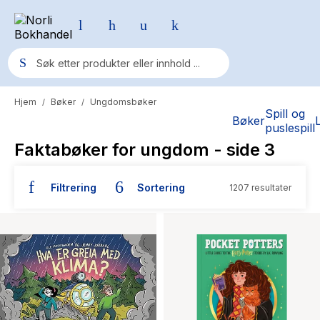
Hjem
Bøker
Ungdomsbøker
/
/
Populære søk
Spill og
Bøker
puslespill
Pokemon
Faktabøker for ungdom
- side 3
One piece
Filtrering
Sortering
1207 resultater
Fury Bound - Sable Sorensen
Yesteryear
Elizabeth Strout
Hitster
Hypopressiv trening