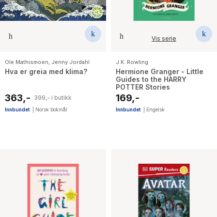
The Housemaid
Vis serie
Ole Mathismoen
,
Jenny Jordahl
J.K. Rowling
Hva er greia med klima?
Hermione Granger - Little
Guides to the HARRY
POTTER Stories
363,-
169,-
399,- i butikk
Innbundet
|
Norsk bokmål
Innbundet
|
Engelsk