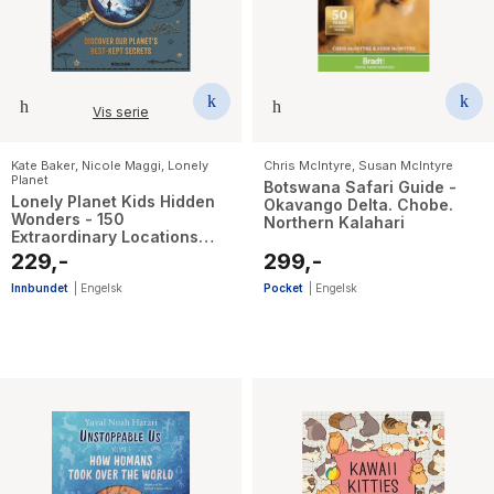
Vis serie
Kate Baker
,
Nicole Maggi
,
Lonely
Chris McIntyre
,
Susan McIntyre
Planet
Botswana Safari Guide -
Lonely Planet Kids Hidden
Okavango Delta. Chobe.
Wonders - 150
Northern Kalahari
Extraordinary Locations
Around the World , From Ice
229,-
299,-
Caves to Haunted Houses &
Glowing Lakes , Packed
Innbundet
|
Engelsk
Pocket
|
Engelsk
with Facts & Photos