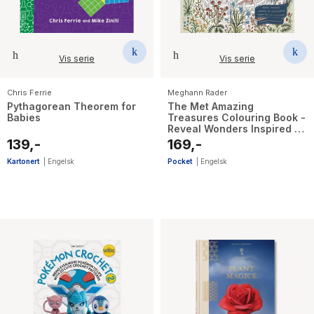
Vis serie
Vis serie
Chris Ferrie
Meghann Rader
Pythagorean Theorem for
The Met Amazing
Babies
Treasures Colouring Book -
Reveal Wonders Inspired by
Masterpieces from The Met
139,-
169,-
Collection
Kartonert
|
Engelsk
Pocket
|
Engelsk