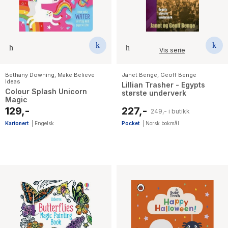
Vis serie
Bethany Downing
,
Make Believe
Janet Benge
,
Geoff Benge
Ideas
Lillian Trasher - Egypts
Colour Splash Unicorn
største underverk
Magic
129,-
227,-
249,- i butikk
Kartonert
|
Engelsk
Pocket
|
Norsk bokmål