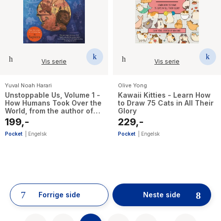
Vis serie
Vis serie
Yuval Noah Harari
Olive Yong
Unstoppable Us, Volume 1 -
Kawaii Kitties - Learn How
How Humans Took Over the
to Draw 75 Cats in All Their
World, from the author of
Glory
the multi-million bestselling
199,-
229,-
Sapiens
Pocket
|
Engelsk
Pocket
|
Engelsk
52
results
have
Forrige side
Neste side
been
found}