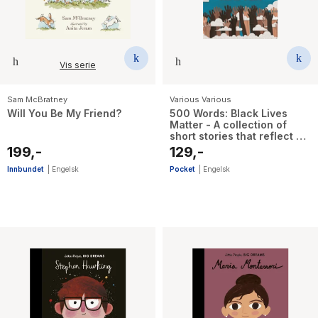
Vis serie
Sam McBratney
Various Various
Will You Be My Friend?
500 Words: Black Lives
Matter - A collection of
short stories that reflect on
the Black Lives Matter
199,-
129,-
movement
Innbundet
|
Engelsk
Pocket
|
Engelsk