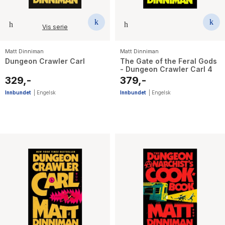
Vis serie
Matt Dinniman
Matt Dinniman
Dungeon Crawler Carl
The Gate of the Feral Gods
- Dungeon Crawler Carl 4
329,-
379,-
Innbundet
|
Engelsk
Innbundet
|
Engelsk