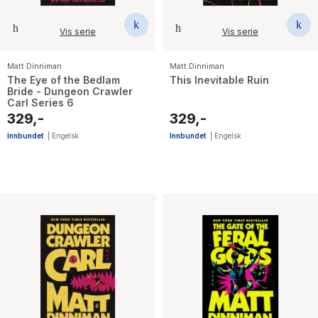
Vis serie
Vis serie
Matt Dinniman
Matt Dinniman
The Eye of the Bedlam
This Inevitable Ruin
Bride - Dungeon Crawler
Carl Series 6
329,-
329,-
Innbundet
|
Engelsk
Innbundet
|
Engelsk