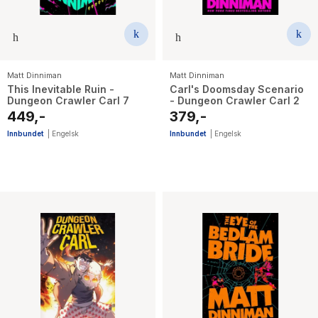
Matt Dinniman
Matt Dinniman
This Inevitable Ruin -
Carl's Doomsday Scenario
Dungeon Crawler Carl 7
- Dungeon Crawler Carl 2
449,-
379,-
Innbundet
|
Engelsk
Innbundet
|
Engelsk