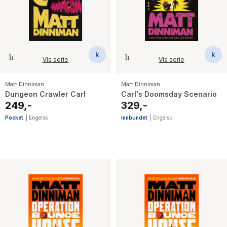
The Housemaid
Vis serie
Vis serie
Matt Dinniman
Matt Dinniman
Dungeon Crawler Carl
Carl's Doomsday Scenario
249,-
329,-
Pocket
|
Engelsk
Innbundet
|
Engelsk