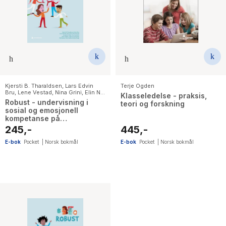
Kjersti B. Tharaldsen
,
Lars Edvin
Terje Ogden
Bru
,
Lene Vestad
,
Nina Grini
,
Elin N.
Klasseledelse - praksis,
Vangsnes
,
May Linn Auestad
,
Terje
Robust - undervisning i
teori og forskning
Ogden
,
Sigrun Karin Ertesvåg
,
Pål
sosial og emosjonell
Roland
,
Paul Stallard
,
Mari Rege
kompetanse på
ungdomstrinnet
245,-
445,-
E-bok
Pocket
|
Norsk bokmål
E-bok
Pocket
|
Norsk bokmål