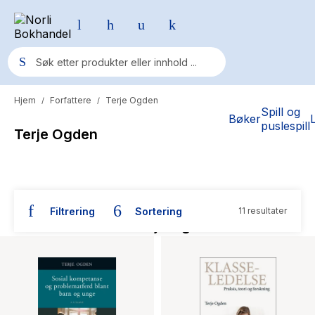
Hjem
Forfattere
Terje Ogden
/
/
Populære søk
Spill og
Bøker
puslespill
Terje Ogden
Pokemon
One piece
Fury Bound - Sable Sorensen
Filtrering
Sortering
11 resultater
Yesteryear
Bøker skrevet av Terje Ogden
Elizabeth Strout
Hitster
Hypopressiv trening