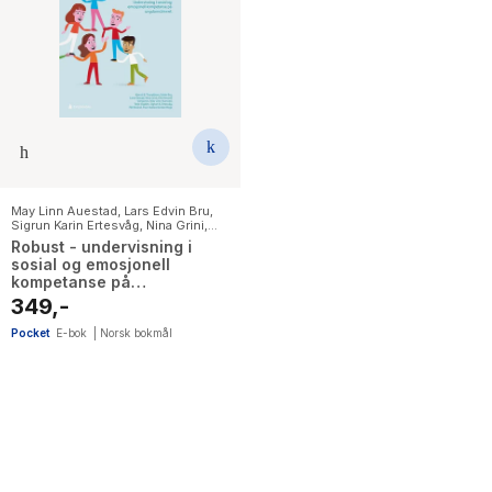
May Linn Auestad
,
Lars Edvin Bru
,
Sigrun Karin Ertesvåg
,
Nina Grini
,
Terje Ogden
,
Mari Rege
,
Pål Roland
,
Robust - undervisning i
Paul Stallard
,
Kj Tharaldsen
sosial og emosjonell
kompetanse på
ungdomstrinnet
349,-
Pocket
E-bok
|
Norsk bokmål
11
results
have