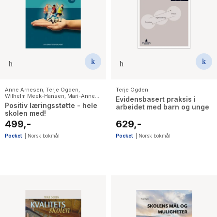
Anne Arnesen
,
Terje Ogden
,
Terje Ogden
Wilhelm Meek-Hansen
,
Mari-Anne
Evidensbasert praksis i
Sørlie
Positiv læringsstøtte - hele
arbeidet med barn og unge
skolen med!
499,-
629,-
Pocket
|
Norsk bokmål
Pocket
|
Norsk bokmål