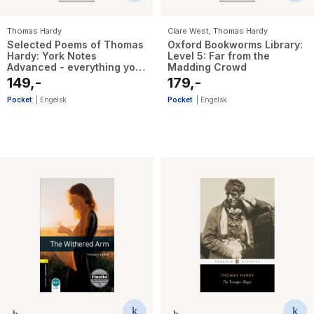
Thomas Hardy
Clare West
,
Thomas Hardy
Selected Poems of Thomas
Oxford Bookworms Library:
Hardy: York Notes
Level 5: Far from the
Advanced - everything you
Madding Crowd
need to study and prepare
149,-
179,-
for t - York Notes Series
Pocket
|
Engelsk
Pocket
|
Engelsk