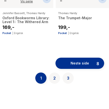
Vis serie
Jennifer Bassett
,
Thomas Hardy
Thomas Hardy
Oxford Bookworms Library:
The Trumpet-Major
Level 1:: The Withered Arm
169,-
199,-
Pocket
|
Engelsk
Pocket
|
Engelsk
52
results
Neste side
have
been
found}
1
2
3