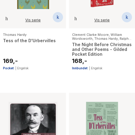
Vis serie
Vis serie
Thomas Hardy
Clement Clarke Moore
,
William
Wordsworth
,
Thomas Hardy
,
Ralph
Tess of the D'Urbervilles
Waldo Emerson
,
Emily Dickinson
,
The Night Before Christmas
Emily Bronte
and Other Poems - Gilded
Pocket Edition
169,-
168,-
Pocket
|
Engelsk
Innbundet
|
Engelsk