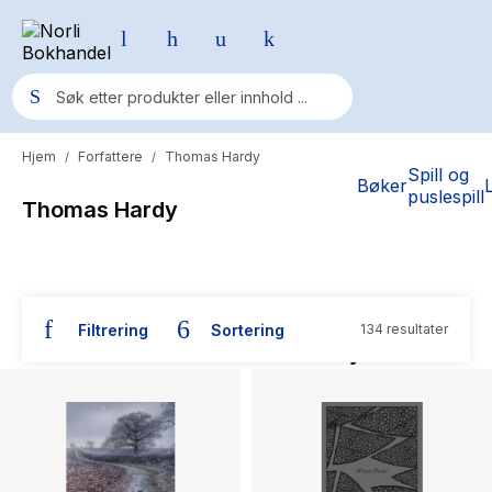
Hjem
Forfattere
Thomas Hardy
/
/
Populære søk
Spill og
Bøker
puslespill
Thomas Hardy
Pokemon
One piece
Fury Bound - Sable Sorensen
Filtrering
Sortering
134 resultater
Yesteryear
Bøker skrevet av Thomas Hardy
Elizabeth Strout
Hitster
Hypopressiv trening