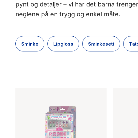
pynt og detaljer – vi har det barna trenge
neglene på en trygg og enkel måte.
Sminke
Lipgloss
Sminkesett
Tat