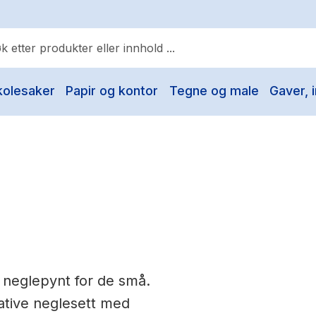
kolesaker
Papir og kontor
Tegne og male
Gaver, i
ulære søk
Pokemon
One piece
Fury Bound - Sable Sorensen
Yesteryear
Elizabeth Strout
Hitster
 neglepynt for de små.
Hypopressiv trening
ative neglesett med
The Housemaid