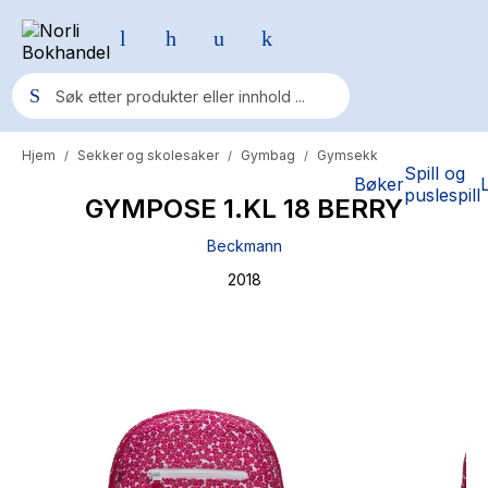
Hjem
Sekker og skolesaker
Gymbag
Gymsekk
/
/
/
Populære søk
Spill og
Bøker
puslespill
GYMPOSE 1.KL 18 BERRY
Pokemon
Beckmann
One piece
2018
Fury Bound - Sable Sorensen
Yesteryear
Elizabeth Strout
Hitster
Hypopressiv trening