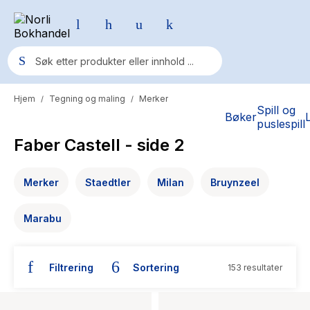
Hjem
Tegning og maling
Merker
/
/
Populære søk
Spill og
Bøker
puslespill
Pokemon
Faber Castell
- side 2
One piece
Merker
Staedtler
Milan
Bruynzeel
Fury Bound - Sable Sorensen
Yesteryear
Marabu
Elizabeth Strout
Hitster
Filtrering
Sortering
153 resultater
Hypopressiv trening