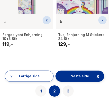
Fargeblyant Enhjørning
Tusj Enhjørning M Stickers
10+3 Stk
24 Stk
119,-
129,-
52
results
have
Forrige side
Neste side
been
found}
1
2
3