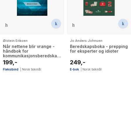
Øistein Eriksen
Jo Anders Johnsen
Når nettene blir vrange -
Beredskapsboka - prepping
håndbok for
for eksperter og idioter
kommunikasjonsberedskap
i bedrifter
199,-
249,-
Fleksibind
|
Norsk bokmål
E-bok
|
Norsk bokmål
10
results
have
been
found}