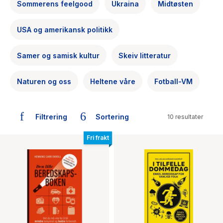
The Housemaid
Sommerens feelgood
Ukraina
Midtøsten
USA og amerikansk politikk
Samer og samisk kultur
Skeiv litteratur
Naturen og oss
Heltene våre
Fotball-VM
Filtrering
Sortering
10 resultater
Fri frakt