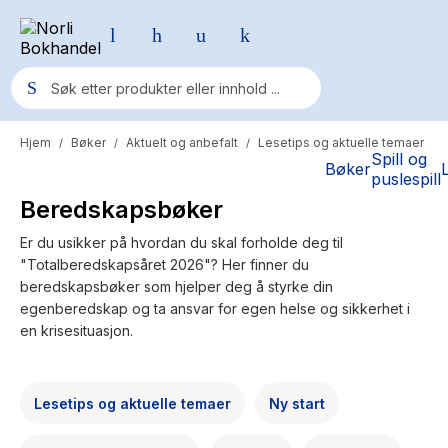
Hjem
Bøker
Aktuelt og anbefalt
Lesetips og aktuelle temaer
/
/
/
Populære søk
Spill og
Bøker
puslespill
Pokemon
Beredskapsbøker
One piece
Er du usikker på hvordan du skal forholde deg til
"Totalberedskapsåret 2026"? Her finner du
Fury Bound - Sable Sorensen
beredskapsbøker som hjelper deg å styrke din
Yesteryear
egenberedskap og ta ansvar for egen helse og sikkerhet i
en krisesituasjon.
Elizabeth Strout
Hitster
Lesetips og aktuelle temaer
Ny start
Hypopressiv trening