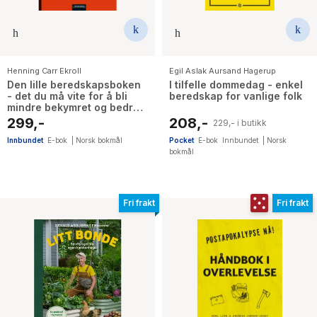
Henning Carr Ekroll
Egil Aslak Aursand Hagerup
Den lille beredskapsboken
I tilfelle dommedag - enkel
- det du må vite for å bli
beredskap for vanlige folk
mindre bekymret og bedre
forberedt
299,-
208,-
229,- i butikk
Innbundet
E-bok
|
Norsk bokmål
Pocket
E-bok
Innbundet
|
Norsk
bokmål
Fri frakt
Fri frakt