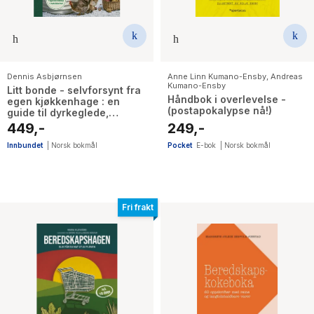
Dennis Asbjørnsen
Anne Linn Kumano-Ensby
,
Andreas
Kumano-Ensby
Litt bonde - selvforsynt fra
Håndbok i overlevelse -
egen kjøkkenhage : en
(postapokalypse nå!)
guide til dyrkeglede,
egenberedskap,
449,-
249,-
matsikkerhet
Innbundet
|
Norsk bokmål
Pocket
E-bok
|
Norsk bokmål
Fri frakt