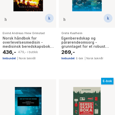
Eivind Andreas Hiew Grimstad
Grete Kvalheim
Norsk håndbok for
Egenberedskap og
overlevelsesmedisin -
pårørendeomsorg -
medisinsk beredskapsbok
grunnlaget for et robust
når hjelp ikke er på vei
samfunn i kriser og
436,-
269,-
479,- i butikk
katastrofer
Innbundet
|
Norsk bokmål
Innbundet
E-bok
|
Norsk bokmål
E-bok