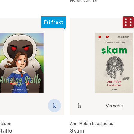
Norsk bokmål
Fri frakt
Vis serie
Eielsen
Ann-Helén Laestadius
tallo
Skam