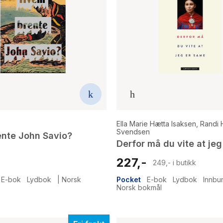
Ella Marie Hætta Isaksen
,
Randi 
Svendsen
nte John Savio?
Derfor må du vite at je
227,-
249,- i butikk
E-bok
Lydbok
|
Norsk
Pocket
E-bok
Lydbok
Innbu
Norsk bokmål