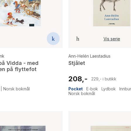
Vis serie
ink
Ann-Helén Laestadius
å Vidda - med
Stjålet
en på flyttefot
208,-
229,- i butikk
|
Norsk bokmål
Pocket
E-bok
Lydbok
Innbu
Norsk bokmål