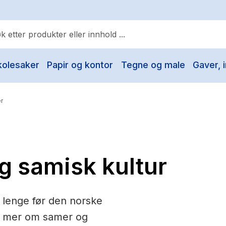
kolesaker
Papir og kontor
Tegne og male
Gaver, i
ulære søk
Pokemon
r
One piece
Fury Bound - Sable Sorensen
Yesteryear
g samisk kultur
Elizabeth Strout
Hitster
 lenge før den norske
Hypopressiv trening
ære mer om samer og
The Housemaid