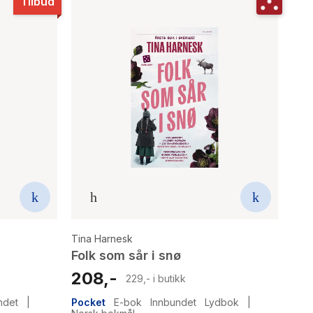
Tilbud
Tina Harnesk
Folk som sår i snø
208,-
229,- i butikk
ndet
|
Pocket
E-bok
Innbundet
Lydbok
|