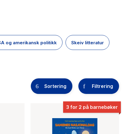
A og amerikansk politikk
Skeiv litteratur
Sortering
Filtrering
3 for 2 på barnebøker