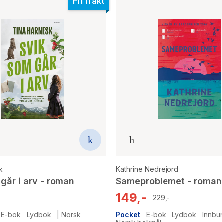
Fri frakt
k
Kathrine Nedrejord
går i arv - roman
Sameproblemet - roman
149,-
229,-
E-bok
Lydbok
|
Norsk
Pocket
E-bok
Lydbok
Innbu