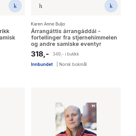
Karen Anne Buljo
rikk
Árrangáttis árrangáddái -
samisk
fortellinger fra stjernehimmelen
og andre samiske eventyr
318,-
349,- i butikk
Innbundet
|
Norsk bokmål