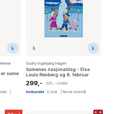
Helene
Gudny Ingebjørg Hagen
Samenes nasjonaldag - Elsa
g er same
Laula Renberg og 6. februar
299,-
329,- i butikk
ndet
|
Innbundet
E-bok
|
Norsk bokmål