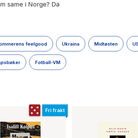
som same i Norge? Da
ommerens feelgood
Ukraina
Midtøsten
US
apsbøker
Fotball-VM
Fri frakt