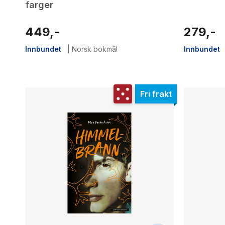
farger
449,-
279,-
Innbundet
|
Norsk bokmål
Innbundet
Fri frakt