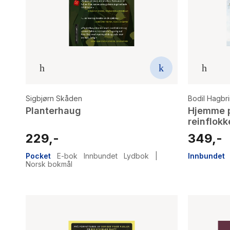
Sigbjørn Skåden
Bodil Hagbr
Planterhaug
Hjemme p
reinflokk
229,-
349,-
Pocket
E-bok
Innbundet
Lydbok
|
Innbundet
Norsk bokmål