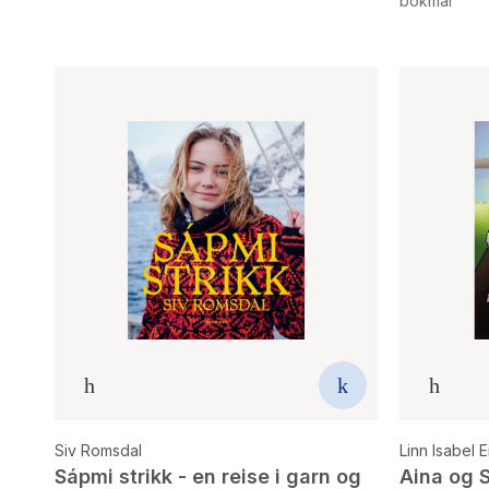
bokmål
Siv Romsdal
Linn Isabel 
Sápmi strikk - en reise i garn og
Aina og S