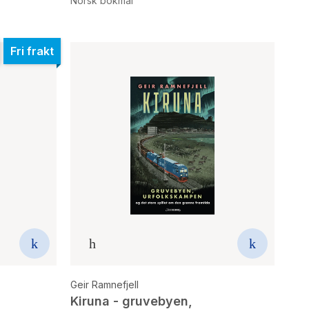
Norsk bokmål
Fri frakt
Geir Ramnefjell
Kiruna - gruvebyen,