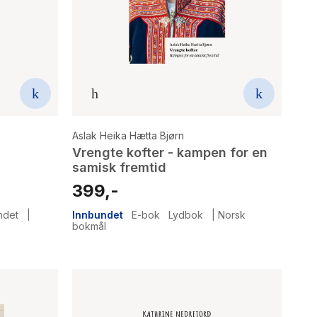
Aslak Heika Hætta Bjørn
Vrengte kofter - kampen for en
samisk fremtid
399,-
ndet
|
Innbundet
E-bok
Lydbok
|
Norsk
bokmål